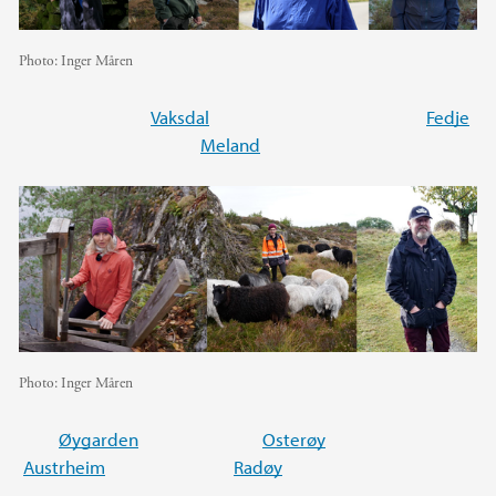
Photo:
Inger Måren
Vaksdal
Fedje
Meland
Photo:
Inger Måren
Øygarden
Osterøy
Austrheim
Radøy