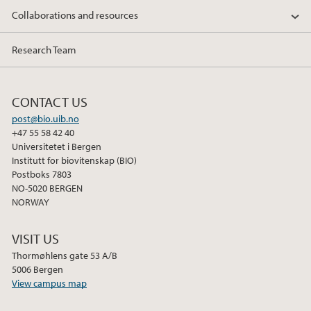
o
e
d
Collaborations and resources
o
r
I
k
n
Research Team
CONTACT US
post@bio.uib.no
+47 55 58 42 40
Universitetet i Bergen
Institutt for biovitenskap (BIO)
Postboks 7803
NO-5020 BERGEN
NORWAY
VISIT US
Thormøhlens gate 53 A/B
5006 Bergen
View campus map