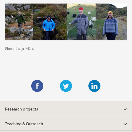
Photo:
Inger Måren
F
T
L
a
w
i
Research projects
c
i
n
e
t
k
Teaching & Outreach
b
t
e