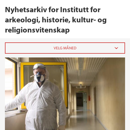
Nyhetsarkiv for Institutt for
arkeologi, historie, kultur- og
religionsvitenskap
2026
juni (1)
mai (2)
april (1)
mars (1)
februar (2)
2025