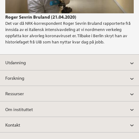
2024
Roger Sevrin Bruland (21.04.2020)
2023
Det var då NRK-korrespondent Roger Sevrin Bruland rapporterte frå
innsida av ei italiensk intensivavdeling at vi nordmenn verkeleg
2022
oppfatta kor alvorleg koronaviruset er. Tilbake i Berlin skryt han av
historiefaget frå UiB som han nyttar kvar dag på jobb.
2021
Utdanning
2020
Forskning
2019
Ressurser
2018
Om instituttet
2017
Kontakt
2016