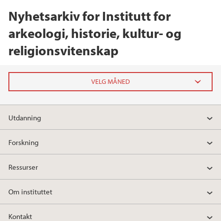
Nyhetsarkiv for Institutt for
arkeologi, historie, kultur- og
religionsvitenskap
2026
Utdanning
juni (1)
mai (2)
Forskning
april (1)
mars (1)
Ressurser
februar (2)
Om instituttet
2025
Kontakt