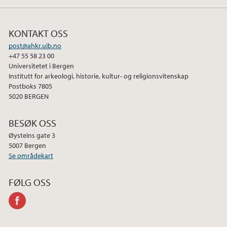
2024
2023
KONTAKT OSS
post@ahkr.uib.no
2022
+47 55 58 23 00
Universitetet i Bergen
Institutt for arkeologi, historie, kultur- og religionsvitenskap
2021
Postboks 7805
5020 BERGEN
2020
BESØK OSS
2019
Øysteins gate 3
5007 Bergen
Se områdekart
2018
FØLG OSS
2017
facebook
2016