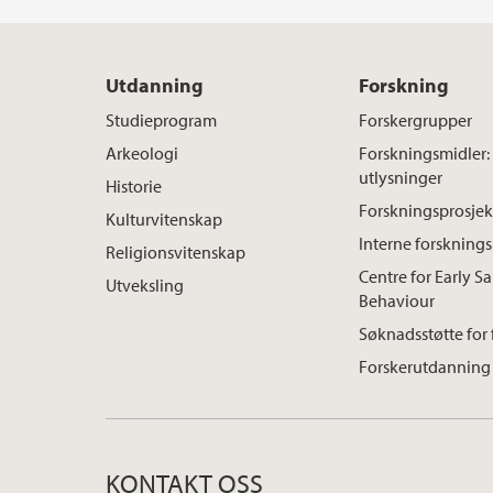
Utdanning
Forskning
Studieprogram
Forskergrupper
Arkeologi
Forskningsmidler:
utlysninger
Historie
Forskningsprosjek
Kulturvitenskap
Interne forskning
Religionsvitenskap
Centre for Early S
Utveksling
Behaviour
Søknadsstøtte for
Forskerutdanning
KONTAKT OSS