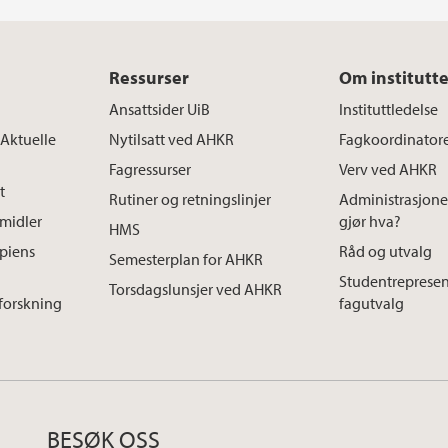
Ressurser
Om institutte
Ansattsider UiB
Instituttledelse
 Aktuelle
Nytilsatt ved AHKR
Fagkoordinator
Fagressurser
Verv ved AHKR
t
Rutiner og retningslinjer
Administrasjon
smidler
gjør hva?
HMS
apiens
Råd og utvalg
Semesterplan for AHKR
Studentrepresen
Torsdagslunsjer ved AHKR
 forskning
fagutvalg
BESØK OSS