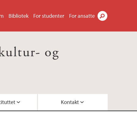
um
Bibliotek
For studenter
For ansatte
Søk
 kultur- og
ituttet
Kontakt
tuelle utlysninger
e