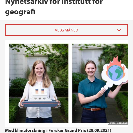
Nyhetsarkiv for Institutt for
geografi
2026
mai (2)
mars (1)
februar (1)
2025
2024
2023
Med klimaforskning i Forsker Grand Prix (28.09.2021)
2022