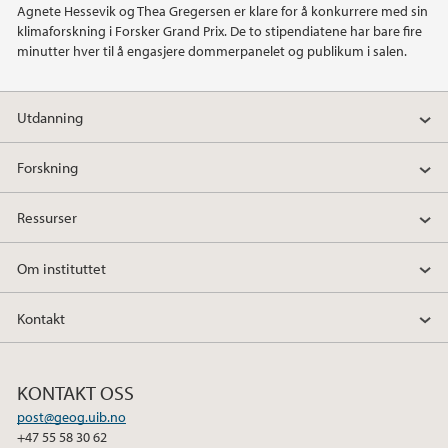
Agnete Hessevik og Thea Gregersen er klare for å konkurrere med sin
klimaforskning i Forsker Grand Prix. De to stipendiatene har bare fire
2021
minutter hver til å engasjere dommerpanelet og publikum i salen.
2020
Utdanning
2019
Forskning
2018
Ressurser
2017
Om instituttet
2016
Kontakt
2015
KONTAKT OSS
2014
post@geog.uib.no
+47 55 58 30 62