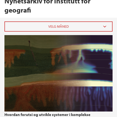
Nyhetsarkiv for Institutt for
geografi
2026
mai (2)
mars (1)
februar (1)
2025
2024
2023
Hvordan forutsi og utvikle systemer i komplekse
2022