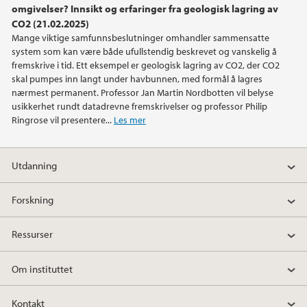
omgivelser? Innsikt og erfaringer fra geologisk lagring av
CO2 (21.02.2025)
2021
Mange viktige samfunnsbeslutninger omhandler sammensatte
system som kan være både ufullstendig beskrevet og vanskelig å
2020
fremskrive i tid. Ett eksempel er geologisk lagring av CO2, der CO2
skal pumpes inn langt under havbunnen, med formål å lagres
nærmest permanent. Professor Jan Martin Nordbotten vil belyse
2019
usikkerhet rundt datadrevne fremskrivelser og professor Philip
Ringrose vil presentere...
Les mer
2018
Utdanning
2017
Forskning
2016
Ressurser
2015
Om instituttet
2014
Kontakt