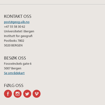
2013
2012
KONTAKT OSS
post@geog.uib.no
2011
+47 55 58 30 62
Universitetet i Bergen
2010
Institutt for geografi
Postboks 7802
5020 BERGEN
2009
BESØK OSS
Fosswinckels gate 6
5007 Bergen
Se områdekart
FØLG OSS
facebook
instagram
twitter
vimeo