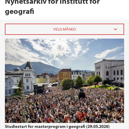
Nyhetsarkiv for Institutt for
geografi
2026
mai (2)
mars (1)
februar (1)
2025
2024
2023
Studiestart for masterprogram i geografi (29.05.2026)
2022