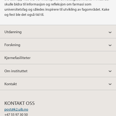
skulle bidra til informasjon og refleksjon om farmasi som
2020
universitetsfag og således inspirere til utvikling av fagområdet. Kake
og fest ble det også tid til.
2019
Utdanning
2018
Forskning
2017
Kjernefasiliteter
2016
Om instituttet
2015
Kontakt
2014
2013
KONTAKT OSS
post@k2.uib.no
2012
+47 55 97 30 50