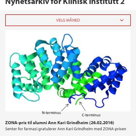
Nyhetsarkiv for Klinisk institutt 2
2026
februar (1)
januar (2)
2025
2024
2023
2022
ZONA-pris til alumni Ann Kari Grindheim (26.02.2016)
Senter for farmasi gratulerer Ann Kari Grindheim med ZONA-prisen
2021