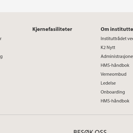
Kjernefasiliteter
Om institutte
r
Instituttrådet v
K2 Nytt
ng
Administrasjon
HMS-håndbok
Verneombud
Ledelse
Onboarding
HMS-håndbok
BESØK OSS