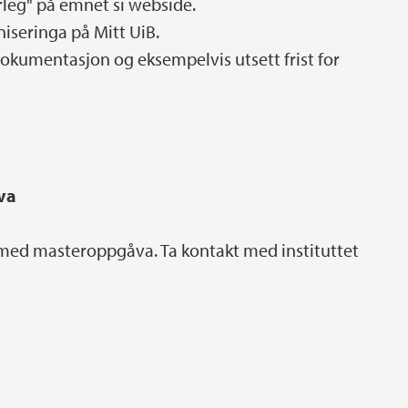
rleg" på emnet si webside.
iseringa på Mitt UiB.
dokumentasjon og eksempelvis utsett frist for
va
 med masteroppgåva. Ta kontakt med instituttet