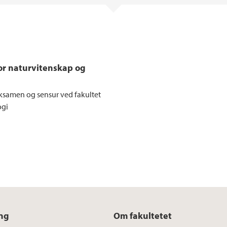
or naturvitenskap og
ksamen og sensur ved fakultet
ogi
ng
Om fakultetet