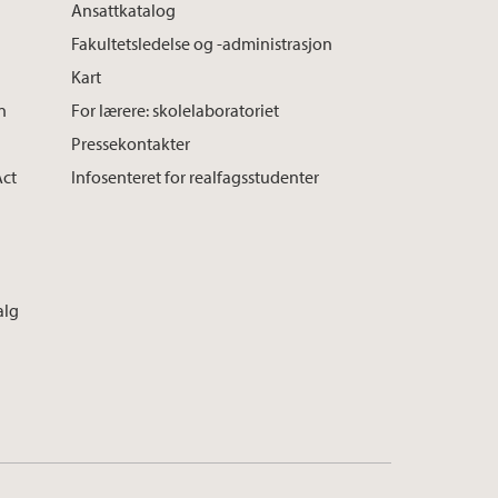
Ansattkatalog
Fakultetsledelse og -administrasjon
Kart
n
For lærere: skolelaboratoriet
Pressekontakter
Act
Infosenteret for realfagsstudenter
alg