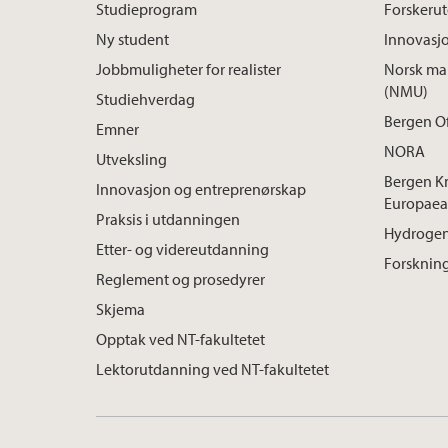
Studieprogram
Forskeru
Ny student
Innovasj
Jobbmuligheter for realister
Norsk mar
(NMU)
Studiehverdag
Bergen O
Emner
NORA
Utveksling
Bergen K
Innovasjon og entreprenørskap
Europaea
Praksis i utdanningen
Hydrogen
Etter- og videreutdanning
Forskning
Reglement og prosedyrer
Skjema
Opptak ved NT-fakultetet
Lektorutdanning ved NT-fakultetet