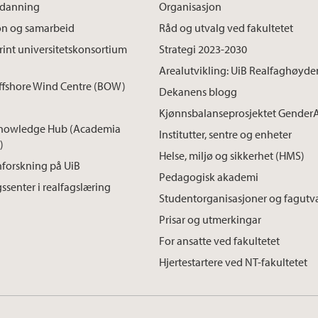
tdanning
Organisasjon
on og samarbeid
Råd og utvalg ved fakultetet
int universitetskonsortium
Strategi 2023-2030
Arealutvikling: UiB Realfaghøyde
ffshore Wind Centre (BOW)
Dekanens blogg
Kjønnsbalanseprosjektet Gender
nowledge Hub (Academia
Institutter, sentre og enheter
)
Helse, miljø og sikkerhet (HMS)
forskning på UiB
Pedagogisk akademi
ssenter i realfagslæring
Studentorganisasjoner og fagutv
Prisar og utmerkingar
For ansatte ved fakultetet
Hjertestartere ved NT-fakultetet