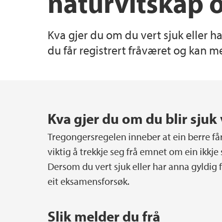
naturvitskap 
Innovasjon og entreprenørskap
Hydrogenforskning på UiB
Institutter, sentre og enheter
Kva gjer du om du vert sjuk eller h
du får registrert fråværet og kan me
Etter- og videreutdanning
Pedagogisk akademi
Skjema
Prisar og utmerkingar
Hovedinnhold
Lektorutdanning ved NT-fakultetet
Hjertestartere ved NT-fakultetet
Kva gjer du om du blir sju
Tregongersregelen inneber at ein berre får
viktig å trekkje seg frå emnet om ein ikkje
Dersom du vert sjuk eller har anna gyldig 
eit eksamensforsøk.
Slik melder du frå