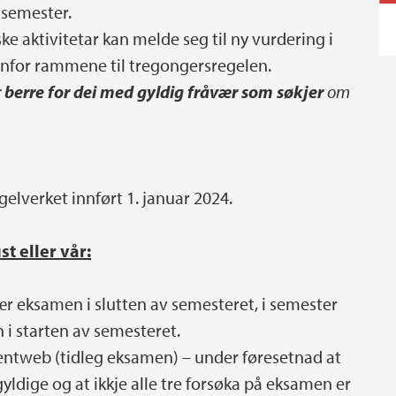
 semester.
e aktivitetar kan melde seg til ny vurdering i
nfor rammene til tregongersregelen.
r
berre for dei med gyldig fråvær som søkjer
om
elverket innført 1. januar 2024.
t eller vår:
r eksamen i slutten av semesteret, i semester
i starten av semesteret.
dentweb (tidleg eksamen) – under føresetnad at
yldige og at ikkje alle tre forsøka på eksamen er