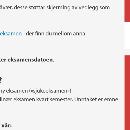
 fråvær, desse støttar skjerming av vedlegg som
 eksamen
- der finn du mellom anna
tter eksamensdatoen
.
?
 ny eksamen («sjukeeksamen»).
ordinær eksamen kvart semester. Unntaket er emne
 vår: