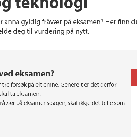
og teknologi
Praksis i utdanning
Forskningssenter i r
Helse, miljø og sikk
ar anna gyldig fråvær på eksamen? Her finn du
lde deg til vurdering på nytt.
Reglement og prose
Studentorganisasjon
Opptak ved NT-fakul
For ansatte ved faku
k ved eksamen?
 tre forsøk på eit emne. Generelt er det derfor
 skal ta eksamen.
fråvær på eksamensdagen, skal ikkje det telje som