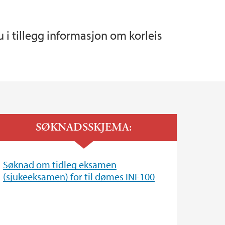
en
ealfagslæring
erhet (HMS)
 i tillegg informasjon om korleis
dyrer
er og fagutvalg
tetet
ltetet
SØKNADSSKJEMA:
Søknad om tidleg eksamen
(sjukeeksamen) for til dømes INF100