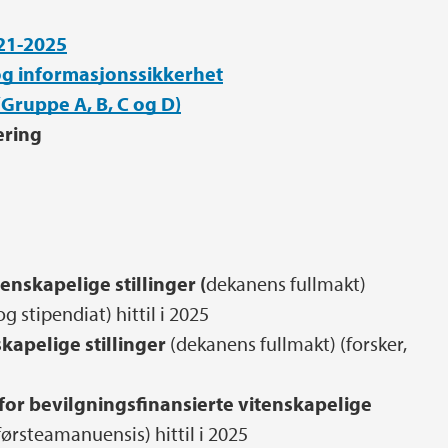
021-2025
 og informasjonssikkerhet
 (Gruppe A, B, C og D)
ering
enskapelige stillinger (
dekanens fullmakt)
 stipendiat) hittil i 2025
skapelige stillinger
(dekanens fullmakt) (forsker,
or bevilgningsfinansierte vitenskapelige
førsteamanuensis) hittil i 2025