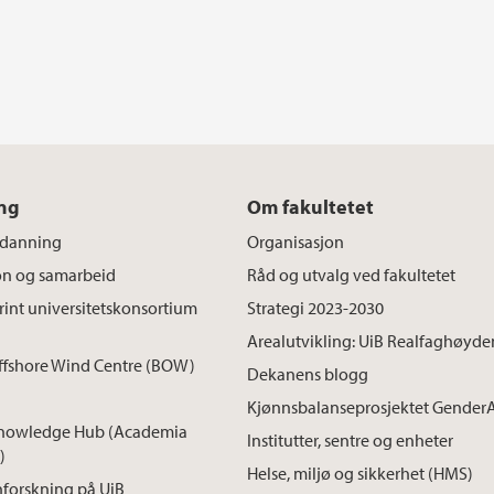
ng
Om fakultetet
tdanning
Organisasjon
on og samarbeid
Råd og utvalg ved fakultetet
int universitetskonsortium
Strategi 2023-2030
Arealutvikling: UiB Realfaghøyde
ffshore Wind Centre (BOW)
Dekanens blogg
Kjønnsbalanseprosjektet Gender
nowledge Hub (Academia
Institutter, sentre og enheter
)
Helse, miljø og sikkerhet (HMS)
forskning på UiB