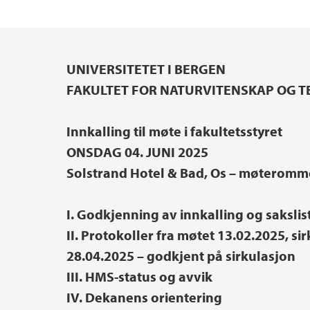
Innovasjon og entreprenørskap
Hydrogenforskning på UiB
Institutter, sentre og enheter
UNIVERSITETET I BERGEN
Hovedinnhold
Etter- og videreutdanning
Pedagogisk akademi
FAKULTET FOR NATURVITENSKAP OG T
Skjema
Prisar og utmerkingar
Innkalling til møte i fakultetsstyret
ONSDAG 04. JUNI 2025
Lektorutdanning ved NT-fakultetet
Hjertestartere ved NT-fakultetet
Solstrand Hotel & Bad, Os – møteromm
I. Godkjenning av innkalling og sakslis
II. Protokoller fra møtet 13.02.2025, 
28.04.2025 – godkjent på sirkulasjon
III. HMS-status og avvik
IV. Dekanens orientering