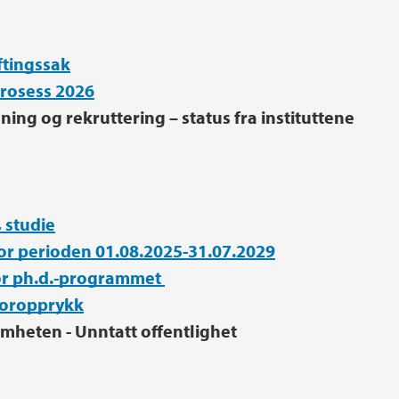
ftingssak
prosess 2026
ning og rekruttering – status fra instituttene
, studie
or perioden 01.08.2025-31.07.2029
for ph.d.-programmet
ssoropprykk
omheten - Unntatt offentlighet