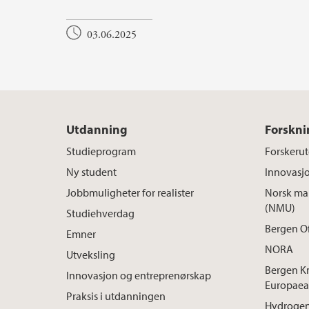
03.06.2025
Utdanning
Forskni
Studieprogram
Forskeru
Ny student
Innovasj
Jobbmuligheter for realister
Norsk mar
(NMU)
Studiehverdag
Bergen O
Emner
NORA
Utveksling
Bergen K
Innovasjon og entreprenørskap
Europaea
Praksis i utdanningen
Hydrogen