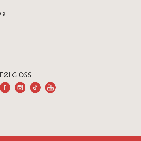
alg
FØLG OSS
facebook
instagram
tiktok
youtube-
channel