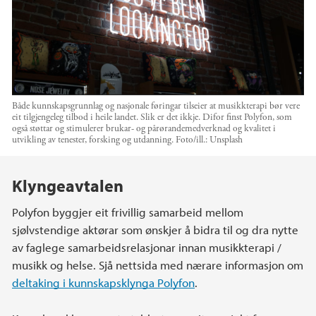
Både kunnskapsgrunnlag og nasjonale føringar tilseier at musikkterapi bør vere
eit tilgjengeleg tilbod i heile landet. Slik er det ikkje. Difor finst Polyfon, som
også støttar og stimulerer brukar- og pårørandemedverknad og kvalitet i
utvikling av tenester, forsking og utdanning.
Foto/ill.:
Unsplash
Hovedinnhold
Klyngeavtalen
Polyfon byggjer eit frivillig samarbeid mellom
sjølvstendige aktørar som ønskjer å bidra til og dra nytte
av faglege samarbeidsrelasjonar innan musikkterapi /
musikk og helse. Sjå nettsida med nærare informasjon om
deltaking i kunnskapsklynga Polyfon
.