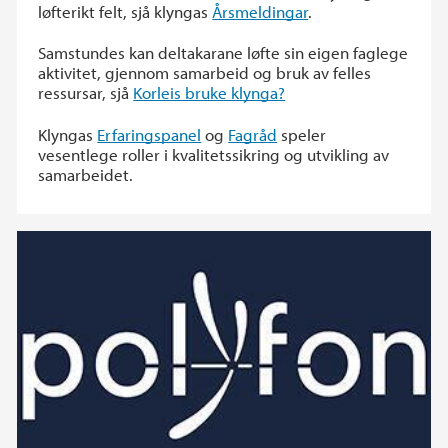
løfterikt felt, sjå klyngas
Årsmeldingar
.
Samstundes kan deltakarane løfte sin eigen faglege
aktivitet, gjennom samarbeid og bruk av felles
ressursar, sjå
Korleis bruke klynga?
Klyngas
Erfaringspanel
og
Fagråd
speler
vesentlege roller i kvalitetssikring og utvikling av
samarbeidet.