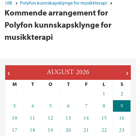
UiB
Polyfon kunnskapsklynge for musikkterapi
Kommende arrangement for
Polyfon kunnskapsklynge for
musikkterapi
AUGUST
2026
M
T
O
T
F
L
S
1
2
3
4
5
6
7
8
9
10
11
12
13
14
15
16
17
18
19
20
21
22
23