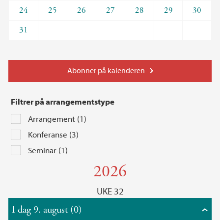
24
25
26
27
28
29
30
31
Abonner på kalenderen
Filtrer på arrangementstype
Arrangement (1)
Konferanse (3)
Seminar (1)
2026
UKE 32
I dag 9. august (0)