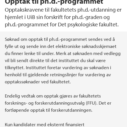
Opptak til ph.d.-programmet
Opptakskravene til fakultetets ph.d.-utdanning er
hjemlet i UiB sin forskrift for ph.d.-graden og
ph.d.-programmet for Det psykologiske fakultet.
Hovedinnhold
Søknad om opptak til ph.d.-programmet sendes ved å
fylle ut og sende inn det elektroniske søknadsskjemaet
du finner lenke til under. Merk at søknaden med vedlegg
vil bli sendt direkte til det instituttet du skal være
tilknyttet. Instituttet foretar vurdering av søknaden i
henhold til gjeldende retningslinjer for vurdering av
opptakssøknader ved fakultetet.
Endelig vedtak om opptak gjøres av fakultetets
forsknings- og forskerutdanningsutvalg (FFU). Det er
fortløpende opptak til forskerutdanningen.
Kun kandidater med eksternt finansiert