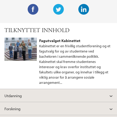
F
T
L
a
w
i
TILKNYTTET INNHOLD
c
i
n
e
t
k
Fagutvalget Kabinettet
b
t
e
Kabinettet er en frivillig studentforening og et
o
e
d
fagutvalg for og av studentene ved
bacheloren i sammenliknende politikk.
o
r
I
Kabinettet skal fremme studentenes
k
n
interesser og krav overfor instituttet og
fakultets ulike organer, og innehar i tillegg et
viktig ansvar for å arrangere sosiale
arrangement...
Utdanning
Forskning