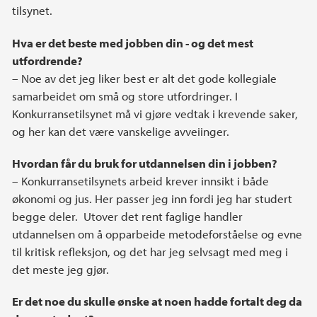
tilsynet.
Hva er det beste med jobben din - og det mest
utfordrende?
– Noe av det jeg liker best er alt det gode kollegiale
samarbeidet om små og store utfordringer. I
Konkurransetilsynet må vi gjøre vedtak i krevende saker,
og her kan det være vanskelige avveiinger.
Hvordan får du bruk for utdannelsen din i jobben?
– Konkurransetilsynets arbeid krever innsikt i både
økonomi og jus. Her passer jeg inn fordi jeg har studert
begge deler. Utover det rent faglige handler
utdannelsen om å opparbeide metodeforståelse og evne
til kritisk refleksjon, og det har jeg selvsagt med meg i
det meste jeg gjør.
Er det noe du skulle ønske at noen hadde fortalt deg da