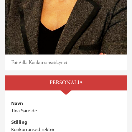
Foto/ill.:
Konkurransetilsynet
PERSONALIA
Navn
Tina Søreide
Stilling
Konkurransedirektør