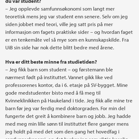
du var student?
– Jeg opplevde samfunnsøkonomi som langt mer
teoretisk mens jeg var student enn senere. Selv om jeg
siden jobbet med teori, ville jeg satt pris på mer
informasjon om fagets praktiske sider – og hvordan faget
er en tenkemåte vel så mye som en kunnskapskilde. Fra
UiB sin side har nok dette blitt bedre med årene.
Hva er ditt beste minne fra studietiden?
– Jeg fikk barn som student – og førstemann ble
nærmest født på instituttet. Vannet gikk like ved
professorenes kontor, da i 6. etasje på SV-bygget. Mine
gode medstudenter bisto med å få meg til
Kvinneklinikken på Haukeland i tide. Jeg fikk alle mine tre
barn før jeg var ferdig med doktorgraden. For min del
fungerte det greit å kombinere barn og jobb. Jeg hadde
med meg min lille sønn til instituttet flere ganger mens
jeg holdt på med det som den gang het hovedfag i