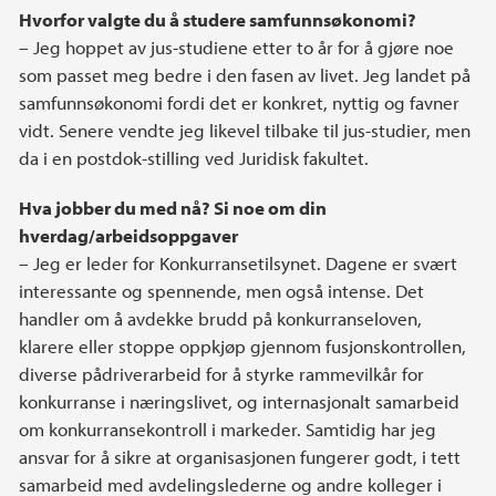
Hvorfor valgte du å studere samfunnsøkonomi?
– Jeg hoppet av jus-studiene etter to år for å gjøre noe
som passet meg bedre i den fasen av livet. Jeg landet på
samfunnsøkonomi fordi det er konkret, nyttig og favner
vidt. Senere vendte jeg likevel tilbake til jus-studier, men
da i en postdok-stilling ved Juridisk fakultet.
Hva jobber du med nå? Si noe om din
hverdag/arbeidsoppgaver
– Jeg er leder for Konkurransetilsynet. Dagene er svært
interessante og spennende, men også intense. Det
handler om å avdekke brudd på konkurranseloven,
klarere eller stoppe oppkjøp gjennom fusjonskontrollen,
diverse pådriverarbeid for å styrke rammevilkår for
konkurranse i næringslivet, og internasjonalt samarbeid
om konkurransekontroll i markeder. Samtidig har jeg
ansvar for å sikre at organisasjonen fungerer godt, i tett
samarbeid med avdelingslederne og andre kolleger i