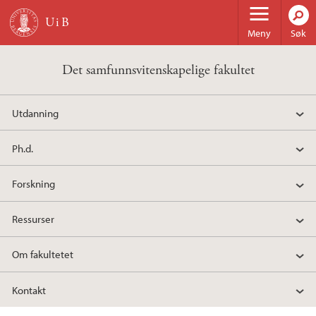
Hopp til hovedinnhold
Meny
Søk
Det samfunnsvitenskapelige fakultet
Utdanning
Ph.d.
Forskning
Ressurser
Om fakultetet
Kontakt