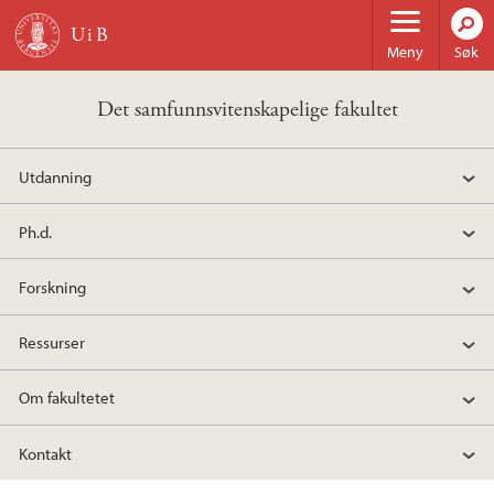
Hopp til hovedinnhold
Meny
Søk
Det samfunnsvitenskapelige fakultet
Utdanning
Ph.d.
Forskning
Ressurser
Om fakultetet
Kontakt