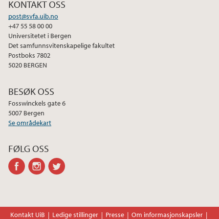
KONTAKT OSS
post@svfa.uib.no
+47 55 58 00 00
Universitetet i Bergen
Det samfunnsvitenskapelige fakultet
Postboks 7802
5020 BERGEN
BESØK OSS
Fosswinckels gate 6
5007 Bergen
Se områdekart
FØLG OSS
facebook
instagram
twitter
Kontakt UiB
Ledige stillinger
Presse
Om informasjonskapsler