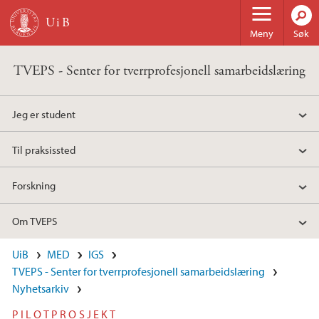
Hopp til hovedinnhold
Meny
Søk
TVEPS - Senter for tverrprofesjonell samarbeidslæring
Jeg er student
Til praksissted
Forskning
Om TVEPS
UiB
MED
IGS
TVEPS - Senter for tverrprofesjonell samarbeidslæring
Nyhetsarkiv
PILOTPROSJEKT