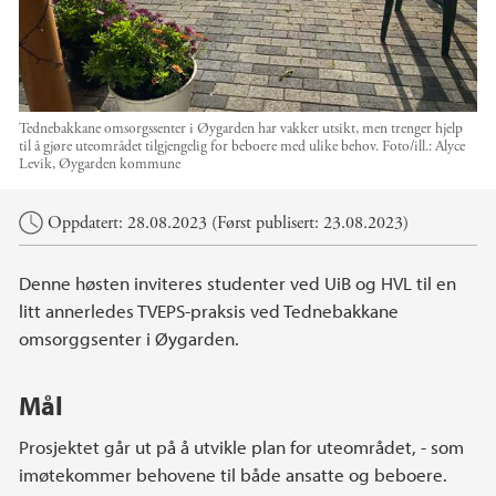
Tednebakkane omsorgssenter i Øygarden har vakker utsikt, men trenger hjelp
til å gjøre uteområdet tilgjengelig for beboere med ulike behov.
Foto/ill.:
Alyce
Levik, Øygarden kommune
Hovedinnhold
Oppdatert: 28.08.2023 (Først publisert: 23.08.2023)
Denne høsten inviteres studenter ved UiB og HVL til en
litt annerledes TVEPS-praksis ved Tednebakkane
omsorggsenter i Øygarden.
Mål
Prosjektet går ut på å utvikle plan for uteområdet, - som
imøtekommer behovene til både ansatte og beboere.