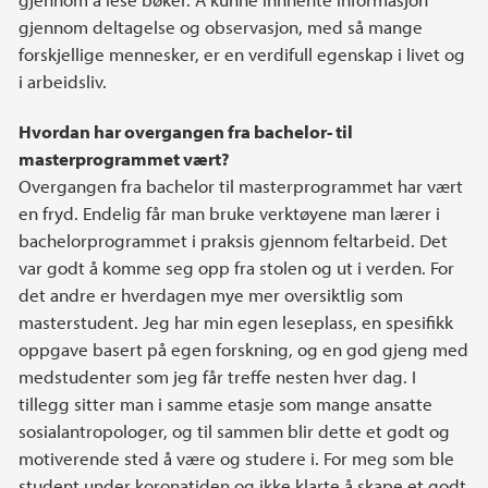
gjennom deltagelse og observasjon, med så mange
forskjellige mennesker, er en verdifull egenskap i livet og
i arbeidsliv.
Hvordan har overgangen fra bachelor- til
masterprogrammet vært?
Overgangen fra bachelor til masterprogrammet har vært
en fryd. Endelig får man bruke verktøyene man lærer i
bachelorprogrammet i praksis gjennom feltarbeid. Det
var godt å komme seg opp fra stolen og ut i verden. For
det andre er hverdagen mye mer oversiktlig som
masterstudent. Jeg har min egen leseplass, en spesifikk
oppgave basert på egen forskning, og en god gjeng med
medstudenter som jeg får treffe nesten hver dag. I
tillegg sitter man i samme etasje som mange ansatte
sosialantropologer, og til sammen blir dette et godt og
motiverende sted å være og studere i. For meg som ble
student under koronatiden og ikke klarte å skape et godt