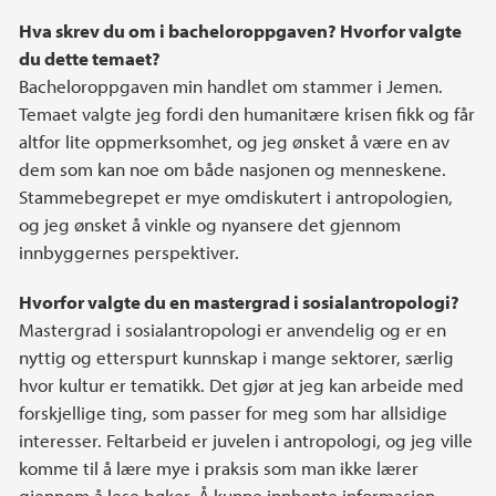
Hva skrev du om i bacheloroppgaven? Hvorfor valgte
du dette temaet?
Bacheloroppgaven min handlet om stammer i Jemen.
Temaet valgte jeg fordi den humanitære krisen fikk og får
altfor lite oppmerksomhet, og jeg ønsket å være en av
dem som kan noe om både nasjonen og menneskene.
Stammebegrepet er mye omdiskutert i antropologien,
og jeg ønsket å vinkle og nyansere det gjennom
innbyggernes perspektiver.
Hvorfor valgte du en mastergrad i sosialantropologi?
Mastergrad i sosialantropologi er anvendelig og er en
nyttig og etterspurt kunnskap i mange sektorer, særlig
hvor kultur er tematikk. Det gjør at jeg kan arbeide med
forskjellige ting, som passer for meg som har allsidige
interesser. Feltarbeid er juvelen i antropologi, og jeg ville
komme til å lære mye i praksis som man ikke lærer
gjennom å lese bøker. Å kunne innhente informasjon