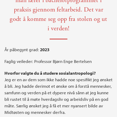
man lærer i bachelorprogrammet i
praksis gjennom feltarbeid. Det var
godt å komme seg opp fra stolen og ut
i verden!
År påbegynt grad:
2023
Faglig veileder: Professor Bjørn Enge Bertelsen
Hvorfor valgte du å studere sosialantropologi?
Jeg er en av dem som ikke hadde noe spesifikt jeg ønsket
å bli. Jeg hadde derimot et ønske om å forstå mennesker,
samfunn og verden på et dypere nivå sånn at jeg kunne
bli rustet til å møte hverdagsliv og arbeidsliv på en god
måte. Særlig ønsket jeg å få et mer nyansert bilde av
Midtøsten og mennesker derfra.