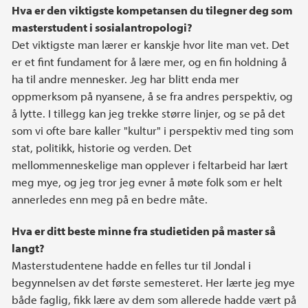
Hva er den viktigste kompetansen du tilegner deg som
masterstudent i sosialantropologi?
Det viktigste man lærer er kanskje hvor lite man vet. Det
er et fint fundament for å lære mer, og en fin holdning å
ha til andre mennesker. Jeg har blitt enda mer
oppmerksom på nyansene, å se fra andres perspektiv, og
å lytte. I tillegg kan jeg trekke større linjer, og se på det
som vi ofte bare kaller "kultur" i perspektiv med ting som
stat, politikk, historie og verden. Det
mellommenneskelige man opplever i feltarbeid har lært
meg mye, og jeg tror jeg evner å møte folk som er helt
annerledes enn meg på en bedre måte.
Hva er ditt beste minne fra studietiden på master så
langt?
Masterstudentene hadde en felles tur til Jondal i
begynnelsen av det første semesteret. Her lærte jeg mye
både faglig, fikk lære av dem som allerede hadde vært på