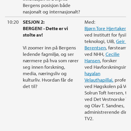
Bergens posisjon både
nasjonalt og internasjonalt?
10:20
SESJON 2:
Med:
BERGEN! - Dette er vi
Bjørn Tore Hjertaker
pr
stolte av!
ved Institutt for fysikk
teknologi, UiB,
Geir D
Vi zoomer inn på Bergens
Berentsen
, førsteama
ledende fagmiljø, og ser
ved NHH,
Cecilie
nærmere på hva som rører
Hansen
, forsker
seg innen forskning,
ved Havforskningsinst
media, næringsliv og
hayalan
kulturliv. Hvordan får de
Velauthapillai,
professo
det til?
ved Høgskolen på Vest
Solrun Toft Iversen, te
ved Det Vestnorske Te
og Olav T. Sandnes,
administrerende direk
TV2.