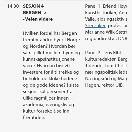
14:30
SESJON 4
Panel 1: Erlend Høyers
BERGEN ->
kunsthistoriker, Anna 
- Veien videre
Valle, aldringsaktivist,
Stensaker
, professor 
Marianne Wiik-Sætre,
Hvilken fordel har Bergen
regiondirektør, DNB.
fremfor andre byer i Norge
og Norden? Hvordan bør
samspillet mellom byen og
Panel 2: Jens Kihl,
kunnskapsinstitusjonene
kulturredaktør, Berge
være? Hvordan bør vi i
Tidende, Tom-Christer
investere for å tiltrekke og
næringspolitisk leder
beholde de kloke hodene
Næringsråd og Marga
og de gode ideene? I siste
Hagen, rektor UiB.
sesjon skal personer fra
ulike fagmiljøer innen
akademia, næringsliv og
kultur forsøke å se inn i
fremtiden.