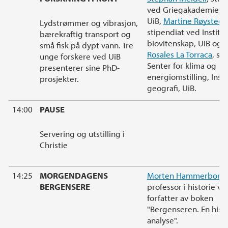
ved Griegakademiet,
UiB,
Martine Røysted 
Lydstrømmer og vibrasjon,
stipendiat ved Institut
bærekraftig transport og
biovitenskap, UiB og
R
små fisk på dypt vann. Tre
Rosales La Torraca
, st
unge forskere ved UiB
Senter for klima og
presenterer sine PhD-
energiomstilling, Insti
prosjekter.
geografi, UiB.
14:00
PAUSE
Servering og utstilling i
Christie
14:25
MORGENDAGENS
Morten Hammerborg
,
BERGENSERE
professor i historie v
forfatter av boken
"Bergenseren. En histo
analyse".