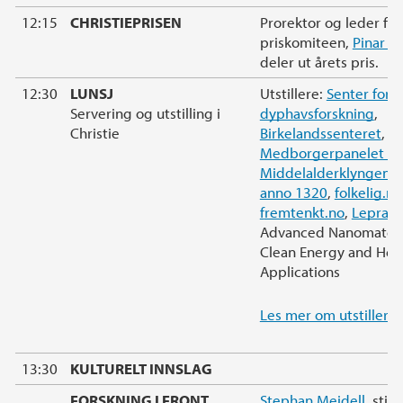
12:15
CHRISTIEPRISEN
Prorektor og leder for
priskomiteen,
Pinar H
deler ut årets pris.
12:30
LUNSJ
Utstillere:
Senter for
Servering og utstilling i
dyphavsforskning
,
Christie
Birkelandssenteret
,
Medborgerpanelet D
Middelalderklyngen/
anno 1320
,
folkelig.no
f
remtenkt.no
,
Lepraju
Advanced Nanomateria
Clean Energy and Hea
Applications
Les mer om utstillern
13:30
KULTURELT INNSLAG
FORSKNING I FRONT
Stephan Meidell
, stip