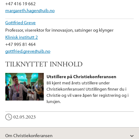
k
n
+47 416 19 662
margareth.hagen@uib.no
Gottfried Greve
Professor, viserektor for innovasjon, satsinger og klynger
Klinisk institutt 2
+47 995 81 464
gottfried.greve@uib.no
TILKNYTTET INNHOLD
Utstillere på Christiekonferansen
Bli kjent med årets utstillere under
Christiekonferansen! Utstillingen finner du i
Christie og vil være åpen før registrering og i
lunsjen.
02.05.2023
Om Christiekonferansen