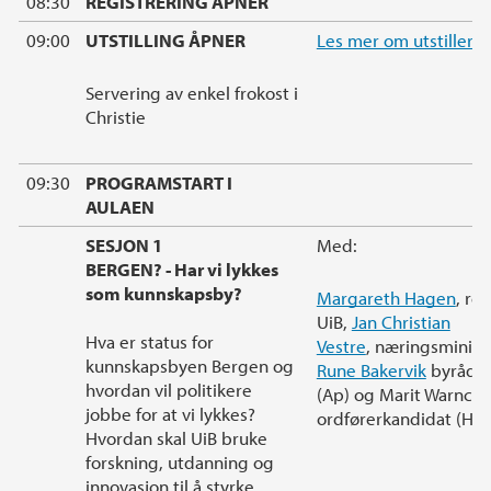
08:30
REGISTRERING ÅPNER
09:00
UTSTILLING ÅPNER
Les mer om utstillern
Servering av enkel frokost i
Christie
09:30
PROGRAMSTART I
AULAEN
SESJON 1
Med:
BERGEN? - Har vi lykkes
som kunnskapsby?
Margareth Hagen
, rek
UiB,
Jan Christian
Hva er status for
Vestre
, næringsministe
kunnskapsbyen Bergen og
Rune Bakervik
byrådsl
hvordan vil politikere
(Ap) og Marit Warncke
jobbe for at vi lykkes?
ordførerkandidat (H).
Hvordan skal UiB bruke
forskning, utdanning og
innovasjon til å styrke