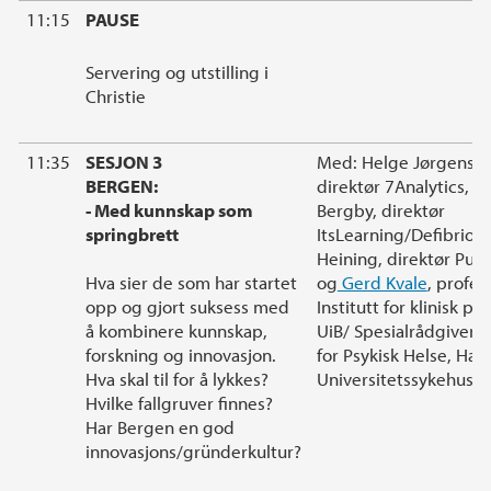
11:15
PAUSE
Servering og utstilling i
Christie
11:35
SESJON 3
Med: Helge Jørgensen
BERGEN:
direktør 7Analytics, A
- Med kunnskap som
Bergby, direktør
springbrett
ItsLearning/Defibrio, 
Heining, direktør Pur
Hva sier de som har startet
og
Gerd Kvale
, profes
opp og gjort suksess med
Institutt for klinisk ps
å kombinere kunnskap,
UiB/ Spesialrådgiver D
forskning og innovasjon.
for Psykisk Helse, Ha
Hva skal til for å lykkes?
Universitetssykehus.
Hvilke fallgruver finnes?
Har Bergen en god
innovasjons/gründerkultur?