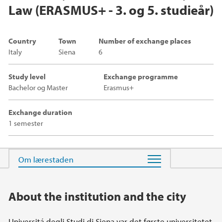
Law (ERASMUS+ - 3. og 5. studieår)
Country
Town
Number of exchange places
Italy
Siena
6
Study level
Exchange programme
Bachelor og Master
Erasmus+
Exchange duration
1 semester
Main content
About the institution and the city
Universitá degli Studi di Siena var det første universitetet