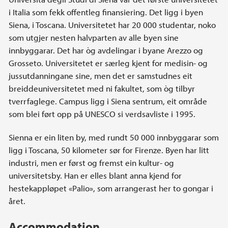
i Italia som fekk offentleg finansiering. Det ligg i byen
Siena, i Toscana. Universitetet har 20 000 studentar, noko
som utgjer nesten halvparten av alle byen sine
innbyggarar. Det har òg avdelingar i byane Arezzo og
Grosseto. Universitetet er særleg kjent for medisin- og
jussutdanningane sine, men det er samstudnes eit
breiddeuniversitetet med ni fakultet, som òg tilbyr
tverrfaglege. Campus ligg i Siena sentrum, eit område
som blei ført opp på UNESCO si verdsavliste i 1995.
Sienna er ein liten by, med rundt 50 000 innbyggarar som
ligg i Toscana, 50 kilometer sør for Firenze. Byen har litt
industri, men er først og fremst ein kultur- og
universitetsby. Han er elles blant anna kjend for
hestekappløpet «Palio», som arrangerast her to gongar i
året.
Accommodation