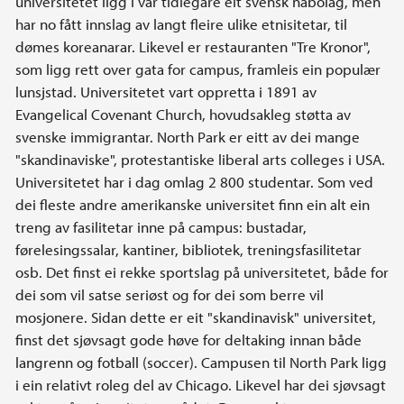
universitetet ligg i var tidlegare eit svensk nabolag, men
har no fått innslag av langt fleire ulike etnisitetar, til
dømes koreanarar. Likevel er restauranten "Tre Kronor",
som ligg rett over gata for campus, framleis ein populær
lunsjstad. Universitetet vart oppretta i 1891 av
Evangelical Covenant Church, hovudsakleg støtta av
svenske immigrantar. North Park er eitt av dei mange
"skandinaviske", protestantiske liberal arts colleges i USA.
Universitetet har i dag omlag 2 800 studentar. Som ved
dei fleste andre amerikanske universitet finn ein alt ein
treng av fasilitetar inne på campus: bustadar,
førelesingssalar, kantiner, bibliotek, treningsfasilitetar
osb. Det finst ei rekke sportslag på universitetet, både for
dei som vil satse seriøst og for dei som berre vil
mosjonere. Sidan dette er eit "skandinavisk" universitet,
finst det sjøvsagt gode høve for deltaking innan både
langrenn og fotball (soccer). Campusen til North Park ligg
i ein relativt roleg del av Chicago. Likevel har dei sjøvsagt