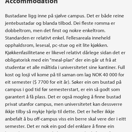
Accommodation
Bustadane ligg inne på sjølve campus. Det er både reine
jentebustadar og blanda tilbod. Dei fleste romma er
dobbeltrom, men det finst og nokre enkeltrom.
Standarden er relativt enkel. Fellesareala inneheld
opphaldsrom, lesesal, pc-stue og eit lite kjøkken.
Kjøkkenfasilitetane er likevel relativt dårlege sidan det er
obligatorisk med ein "meal-plan" der ein går ut frå at
studentar et alle måltida i universitetet sine kantiner. Full
kost og losji vil kome på til saman om lag NOK 40 000 for
eit semester ($ 7700 for eit år). Søker ein om bustad på
campus i god tid før semesterstart, er ein så godt som
garantert å få plass. Det er også mogleg å finne bustad
privat utanfor campus, men universitetet kan dessverre
ikkje tilby så mykje hjelp til dette. Det er heller ikkje
anbefalt å bu off-campus viss ein berre skal vere der i eitt
semester. Det er nok ein god del enklare å finne ein