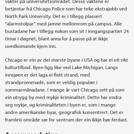
vakter på universitetsområdet. Desse vaktene er
betjentar frå Chicago Police som har teke ekstrajobb ved
North Park University. Det er i tillegg plassert
"alarmstolpar" med jamne mellomrom på campus. Alle
bustadane har i tillegg nokon som sit i inngangspartiet 24
timar i døgnet, blant anna for å passe på at ikkje
uvedkomande kjem inn.
Chicago er ein av dei største byane i USA og har ei eit rikt
kulturtilbod. Byen ligg like ved Lake Michigan. Langs
innsjøen er det laga ei flott strand, med
strandpromenade, som er veldig populær i
sommarmånadane. I mange år vart Chicago sett på som
ein utrygg by med mykje kriminalitet. Dette har endra
seg mykje, og kriminaliteten i byen er, som i mange
andre amerikanske byar, geografisk konsentrert. Det er
framleis område sør for sentrum der ein ikkje bør ferdast.