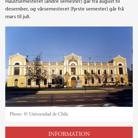
Haustsemesteret (andre semester) går frå august til
desember, og vårsemesteret (fyrste semester) går frå
mars til juli.
Photo:
© Universidad de Chile
INFORMATION