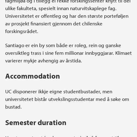
fagmiljøa og i tillegg ei rekke forskingssenter knytt til dei
ulike fakulteta, spesielt innan naturvitskaplege fag.
Universitetet er offentleg og har den største porteføljen
av prosjekt finansiert gjennom det chilenske
forskingsrådet.
Santiago er ein by som både er roleg, rein og ganske
oversiktleg trass i sine fem millionar innbyggjarar. Klimaet
varierer mykje avhengig av årstida.
Accommodation
UC disponerer ikkje eigne studentbustader, men
universitetet bistår utvekslingsstudentar med å søke om
bustad.
Semester duration