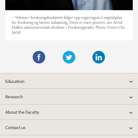
− Veksten i forskningsbudsjettet følger opp regjeringens Langtidsplan
for forskning og høyere utdanning. Dette er svært positivt, sier Arvid
Hallén, administrerende direktør i Forskningsrådet.
Photo:
Sverre Chr.
Jarild
F
T
L
a
w
i
Education
c
i
n
e
t
k
Research
b
t
e
o
e
d
About the Faculty
o
r
I
k
n
Contact us