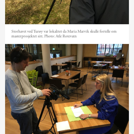
Storhavet ved Turøy var lokalitet da Maria Marvik skulle fortelle om
masterprosjektet sitt.
Photo:
Atle Rotevatn