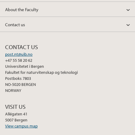
o
e
d
About the Faculty
o
r
I
k
n
Contact us
CONTACT US
post.nt@uib.no
+47 55 58 20 62
Universitetet i Bergen
Fakultet for naturvitenskap og teknologi
Postboks 7803
NO-5020 BERGEN
NORWAY
VISIT US
Allégaten 41
5007 Bergen
View campus map