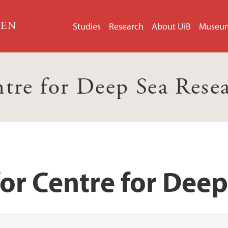
GEN
Studies
Research
About UiB
Museu
tre for Deep Sea Rese
for Centre for Dee