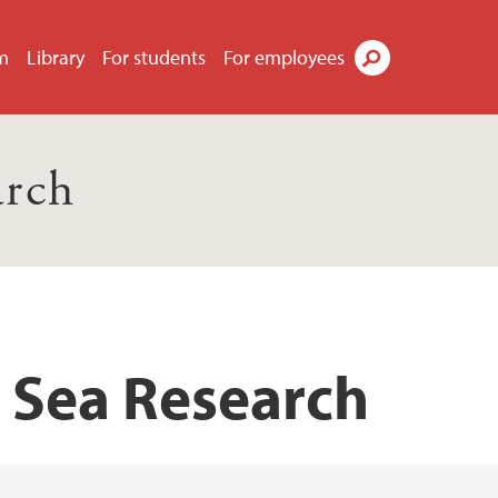
m
Library
For students
For employees
Search
arch
p Sea Research