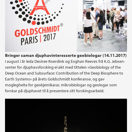
2024
2023
2022
2021
Bringer saman djuphavinteresserte geobiologar (14.11.2017)
I august i år leda Desiree Roerdink og Eoghan Reeves frå K.G. Jebsen-
2020
senter for djuphavsforsking ei økt med tittelen «Geobiology of the
Deep Ocean and Subsurface: Contribution of the Deep Biosphere to
2019
Earth Systems» på årets Goldschmidt konferanse, og gav
moglegheita for geokjemikarar, mikrobiologar og geologar som
forskar på djuphavet til å presentere sitt forskingsarbeid.
2018
2017