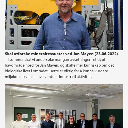
2024
2023
2022
2021
Skal utforske mineralressurser ved Jan Mayen (23.06.2022)
– I sommer skal vi undersøke mangan-avsetninger i et dypt
2020
havområde nord for Jan Mayen, og skaffe mer kunnskap om det
biologiske livet i området. Dette er viktig for å kunne vurdere
2019
miljøkonsekvenser av eventuell industriell aktivitet.
2018
2017