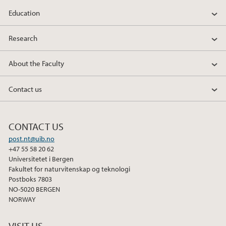
a
w
i
Education
c
i
n
e
t
k
Research
b
t
e
o
e
d
About the Faculty
o
r
I
k
n
Contact us
CONTACT US
post.nt@uib.no
+47 55 58 20 62
Universitetet i Bergen
Fakultet for naturvitenskap og teknologi
Postboks 7803
NO-5020 BERGEN
NORWAY
VISIT US