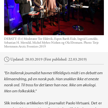
DEBATT: (f.v) Moderator Tor Eldevik, Espen Barth Eide, Ingrid Lomelde,
Sebastian H. Mernild, Michel Myhre-Nielsen og Ola Elvestuen.
Photo:
Terje
Mortensen-Arctic Frontiers 2019
Main content
Updated: 28.03.2019 (First published: 22.03.2019)
"En italiensk journalist havner tilfeldigvis midt i en debatt om
klimaendring, på en norsk pub. Han snakker ikke et eneste
norsk ord. Til tross for det lærer han noe. Ikke om økologi.
Men om folkeskikk."
Slik innledes artikkelen til journalist Paolo Virtuani. Det er