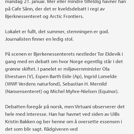
mandag 21. januar. Mer eller mindre tilfeldig havner han
på Cafe Sånn, der det er kveldsdebatt i regi av
Bjerknessenteret og Arctic Frontiers.
Lokalet er fullt, det summer, stemningen er god.
Journalisten finner en ledig stol.
På scenen er Bjerkenessenterets nestleder Tor Eldevik i
gang med en debatt om hvor Norge egentlig står i det
grønne skiftet. I panelet er miljøvernminister Ola
Elvestuen (V), Espen Barth Eide (Ap), Ingrid Lomelde
(WWF Verdens naturfond), Sebastian H. Mernild
(Nansensenteret) og Michel Myhre-Nielsen (Equinor).
Debatten foregår på norsk, men Virtuani observerer det
hele med interesse. Han har havnet ved siden av UiBs
Kristin Bakken og ber henne om å oversette essensen i
det som blir sagt. Rådgiveren ved