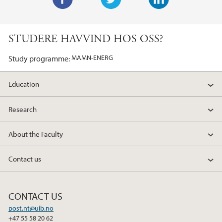
F
T
L
a
w
i
STUDERE HAVVIND HOS OSS?
c
i
n
e
t
k
MAMN-ENERG
Study programme
b
t
e
o
e
d
Education
o
r
I
k
n
Research
About the Faculty
Contact us
CONTACT US
post.nt@uib.no
+47 55 58 20 62