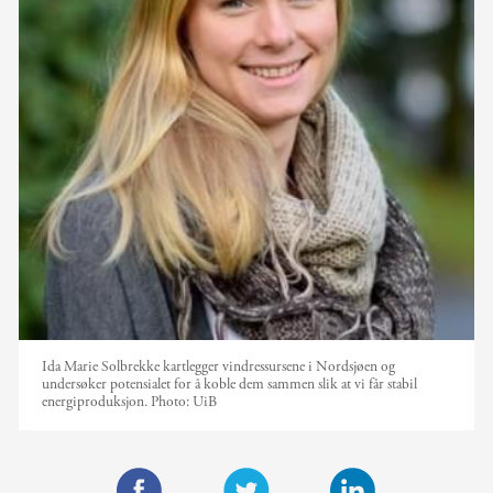
Ida Marie Solbrekke kartlegger vindressursene i Nordsjøen og
undersøker potensialet for å koble dem sammen slik at vi får stabil
energiproduksjon.
Photo:
UiB