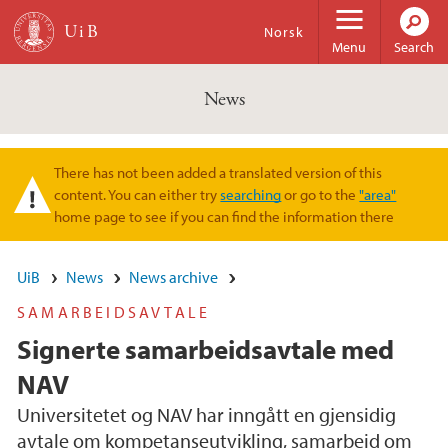
Skip to main content
Norsk
Menu
Search
News
There has not been added a translated version of this
Warning message
content. You can either try
searching
or go to the
"area"
home page to see if you can find the information there
UiB
News
News archive
SAMARBEIDSAVTALE
Signerte samarbeidsavtale med
NAV
Universitetet og NAV har inngått en gjensidig
avtale om kompetanseutvikling, samarbeid om