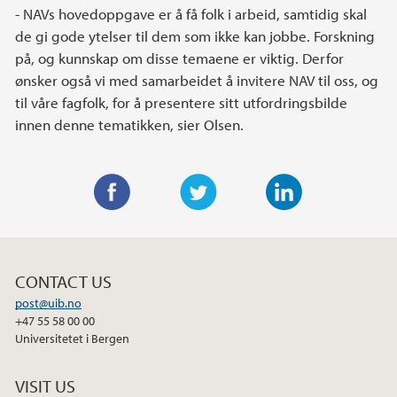
- NAVs hovedoppgave er å få folk i arbeid, samtidig skal
de gi gode ytelser til dem som ikke kan jobbe. Forskning
på, og kunnskap om disse temaene er viktig. Derfor
ønsker også vi med samarbeidet å invitere NAV til oss, og
til våre fagfolk, for å presentere sitt utfordringsbilde
innen denne tematikken, sier Olsen.
F
T
L
a
w
i
c
i
n
CONTACT US
e
t
k
post@uib.no
b
t
e
+47 55 58 00 00
o
e
d
Universitetet i Bergen
o
r
I
k
n
VISIT US