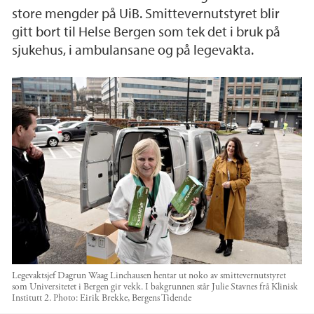
store mengder på UiB. Smittevernutstyret blir
gitt bort til Helse Bergen som tek det i bruk på
sjukehus, i ambulansane og på legevakta.
Legevaktsjef Dagrun Waag Linchausen hentar ut noko av smittevernutstyret
som Universitetet i Bergen gir vekk. I bakgrunnen står Julie Stavnes frå Klinisk
Institutt 2.
Photo:
Eirik Brekke, Bergens Tidende