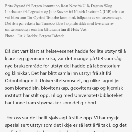
Brita Øygard frå Bergen kommune, Roar Nese frå UiB, Dagrun Waag
Linchausen frå Legevakta og Julie Stavnes frå Klinisk Institutt 2 (UiB) står klar
ved bilen som Tor Øyvind Tennebø kom med, fullpakka av smittevernutstyr.
Dei siste par vekene har Tennebø kjørt i skytteltrafikk med leveransar av
smittevernutstyr som har blitt samla inn til Helse Vest.
Photo:
Eirik Brekke, Bergens Tidende
Då det vart klart at helsevesenet hadde for lite utstyr til å
klare seg gjennom krisa, var det mange på UiB som såg
nye bruksområde for utstyr dei hadde på laboratorium
og klinikkar. Det har blitt samla inn utstyr frå alt frå
Odontologen til Universitetsmuseet, og ulike fagmiljø
som biomedisin, biovitenskap, geovitenskap og kjemisk
institutt har stilt opp. Til og med Universitetsbiblioteket
har funne fram støvmasker som dei gir bort.
-For oss var det heilt sjølvsagt å stille opp. Vi har mykje
spesialisert utstyr som det ikkje er så lett å få tak i, og det