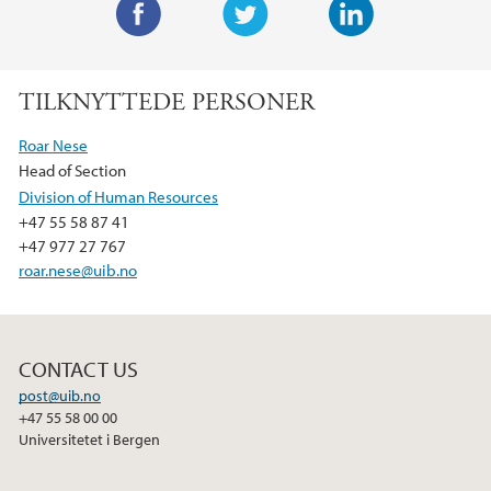
F
T
L
a
w
i
TILKNYTTEDE PERSONER
c
i
n
e
t
k
Roar Nese
b
t
e
Head of Section
o
e
d
Division of Human Resources
o
r
I
+47 55 58 87 41
k
n
+47 977 27 767
roar.nese@uib.no
CONTACT US
post@uib.no
+47 55 58 00 00
Universitetet i Bergen