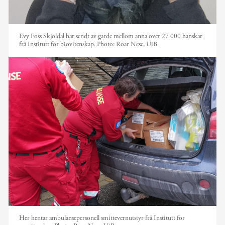
Evy Foss Skjoldal har sendt av garde mellom anna over 27 000 hanskar
frå Institutt for biovitenskap.
Photo:
Roar Nese, UiB
Her hentar ambulansepersonell smittevernutstyr frå Institutt for