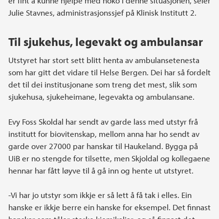
er fint å kunne hjelpe med noko i denne situasjonen, seier
Julie Stavnes, administrasjonssjef på Klinisk Institutt 2.
Til sjukehus, legevakt og ambulansar
Utstyret har stort sett blitt henta av ambulansetenesta
som har gitt det vidare til Helse Bergen. Dei har så fordelt
det til dei institusjonane som treng det mest, slik som
sjukehusa, sjukeheimane, legevakta og ambulansane.
Evy Foss Skoldal har sendt av garde lass med utstyr frå
institutt for biovitenskap, mellom anna har ho sendt av
garde over 27000 par hanskar til Haukeland. Bygga på
UiB er no stengde for tilsette, men Skjoldal og kollegaene
hennar har fått løyve til å gå inn og hente ut utstyret.
-Vi har jo utstyr som ikkje er så lett å få tak i elles. Ein
hanske er ikkje berre ein hanske for eksempel. Det finnast