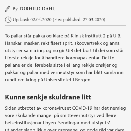
Main content
By
TORHILD DAHL
Updated: 02.04.2020 (First published: 27.03.2020)
To pallar står pakka og klare på Klinisk Institutt 2 på UiB.
Hanskar, masker, rektifisert sprit, skoovertrekk og anna
utstyr er samla inn, og no gir UiB det bort til dei som står
i første rekkje for å handtere koronapasientar. Dei to
pallane er dei førebels siste i ei lang rekkje ønskjer og
pakkar og pallar med verneutstyr som har blitt samla inn
rundt om kring på Universitetet i Bergen.
Kunne senkje skuldrane litt
Sidan utbrotet av koronaviruset COVID-19 har det nemleg
vore skrikande mangel på smittevernutstyr ved fleire
helseinstitusjonar i byen. Sendingar med utstyr frå
utlandet slapp ikkje over grensene, og gode råd var dyre.