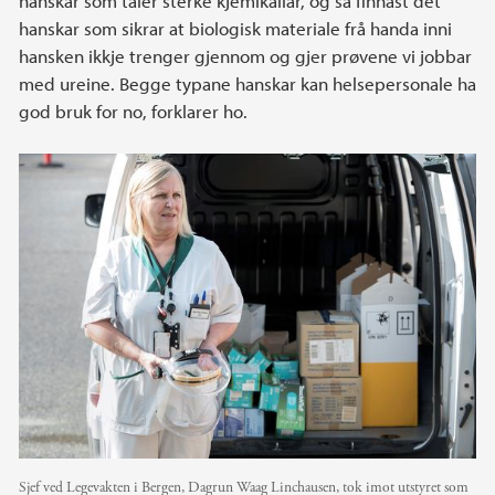
hanskar som tåler sterke kjemikaliar, og så finnast det
hanskar som sikrar at biologisk materiale frå handa inni
hansken ikkje trenger gjennom og gjer prøvene vi jobbar
med ureine. Begge typane hanskar kan helsepersonale ha
god bruk for no, forklarer ho.
Sjef ved Legevakten i Bergen, Dagrun Waag Linchausen, tok imot utstyret som