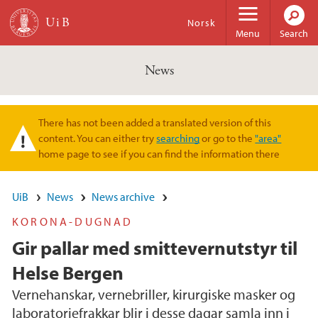
Skip to main content
Norsk
Menu
Search
News
There has not been added a translated version of this
Warning message
content. You can either try
searching
or go to the
"area"
home page to see if you can find the information there
UiB
News
News archive
KORONA-DUGNAD
Gir pallar med smittevernutstyr til
Helse Bergen
Vernehanskar, vernebriller, kirurgiske masker og
laboratoriefrakkar blir i desse dagar samla inn i