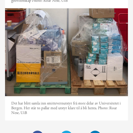
geovitenskap
Photo:
Roar Nese, UiB
Det har blitt samla inn smittevernutstyr frå store delar av Universitetet i
Bergen. Her står to pallar med utstyr klare til å bli henta.
Photo:
Roar
Nese, UiB