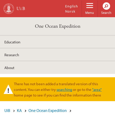
Skip to main content
English
Norsk
Menu
Search
One Ocean Expedition
Education
Research
About
There has not been added a translated version of this
Warning message
content. You can either try
searching
or go to the
"area"
home page to see if you can find the information there
UiB
KA
One Ocean Expedition