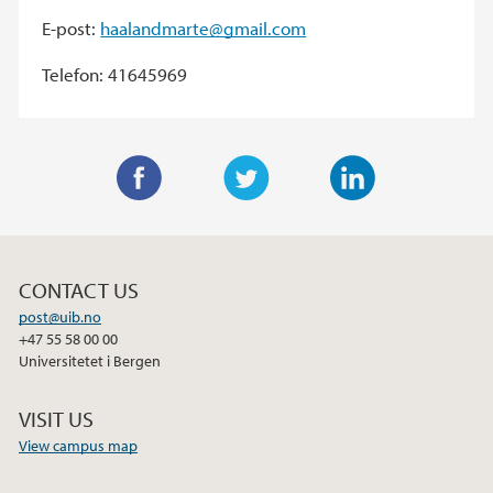
E-post:
haalandmarte@gmail.com
Telefon: 41645969
F
T
L
a
w
i
c
i
n
CONTACT US
e
t
k
post@uib.no
b
t
e
+47 55 58 00 00
o
e
d
Universitetet i Bergen
o
r
I
k
n
VISIT US
View campus map