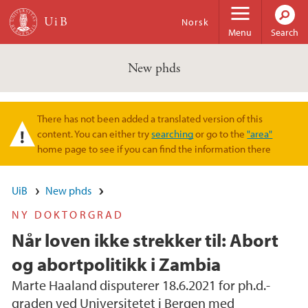
Skip to main content
Norsk
Menu
Search
New phds
There has not been added a translated version of this
Warning message
content. You can either try
searching
or go to the
"area"
home page to see if you can find the information there
UiB
New phds
NY DOKTORGRAD
Når loven ikke strekker til: Abort
og abortpolitikk i Zambia
Marte Haaland disputerer 18.6.2021 for ph.d.-
graden ved Universitetet i Bergen med