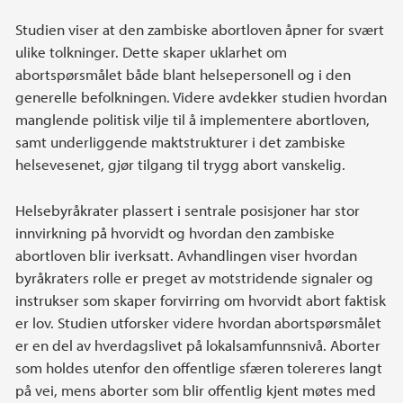
Studien viser at den zambiske abortloven åpner for svært
ulike tolkninger. Dette skaper uklarhet om
abortspørsmålet både blant helsepersonell og i den
generelle befolkningen. Videre avdekker studien hvordan
manglende politisk vilje til å implementere abortloven,
samt underliggende maktstrukturer i det zambiske
helsevesenet, gjør tilgang til trygg abort vanskelig.
Helsebyråkrater plassert i sentrale posisjoner har stor
innvirkning på hvorvidt og hvordan den zambiske
abortloven blir iverksatt. Avhandlingen viser hvordan
byråkraters rolle er preget av motstridende signaler og
instrukser som skaper forvirring om hvorvidt abort faktisk
er lov. Studien utforsker videre hvordan abortspørsmålet
er en del av hverdagslivet på lokalsamfunnsnivå. Aborter
som holdes utenfor den offentlige sfæren tolereres langt
på vei, mens aborter som blir offentlig kjent møtes med