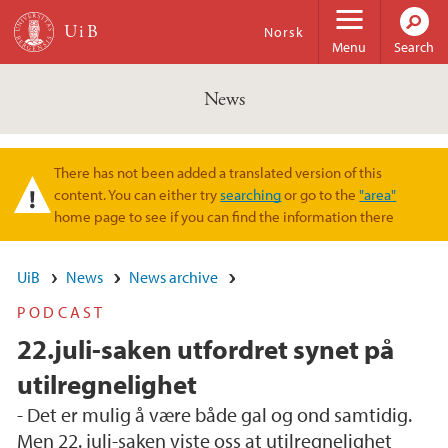
Skip to main content
Norsk
Menu
Search
News
There has not been added a translated version of this
Warning message
content. You can either try
searching
or go to the
"area"
home page to see if you can find the information there
UiB
News
News archive
PODCAST
22.juli-saken utfordret synet på
utilregnelighet
- Det er mulig å være både gal og ond samtidig.
Men 22. juli-saken viste oss at utilregnelighet