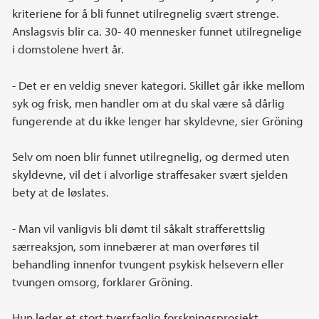
kriteriene for å bli funnet utilregnelig svært strenge.
Anslagsvis blir ca. 30- 40 mennesker funnet utilregnelige
i domstolene hvert år.
- Det er en veldig snever kategori. Skillet går ikke mellom
syk og frisk, men handler om at du skal være så dårlig
fungerende at du ikke lenger har skyldevne, sier Gröning
Selv om noen blir funnet utilregnelig, og dermed uten
skyldevne, vil det i alvorlige straffesaker svært sjelden
bety at de løslates.
- Man vil vanligvis bli dømt til såkalt strafferettslig
særreaksjon, som innebærer at man overføres til
behandling innenfor tvungent psykisk helsevern eller
tvungen omsorg, forklarer Gröning.
Hun leder et stort tverrfaglig forskningsprosjekt,