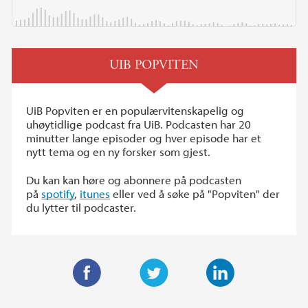
UIB POPVITEN
UiB Popviten er en populærvitenskapelig og
uhøytidlige podcast fra UiB. Podcasten har 20
minutter lange episoder og hver episode har et
nytt tema og en ny forsker som gjest.
Du kan kan høre og abonnere på podcasten
på
spotify
,
itunes
eller ved å søke på "Popviten" der
du lytter til podcaster.
F
T
L