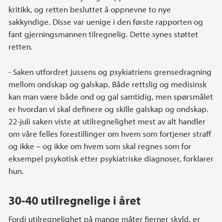
kritikk, og retten besluttet å oppnevne to nye
sakkyndige. Disse var uenige i den første rapporten og
fant gjerningsmannen tilregnelig. Dette synes støttet
retten.
- Saken utfordret jussens og psykiatriens grensedragning
mellom ondskap og galskap. Både rettslig og medisinsk
kan man være både ond og gal samtidig, men spørsmålet
er hvordan vi skal definere og skille galskap og ondskap.
22-juli saken viste at utilregnelighet mest av alt handler
om våre felles forestillinger om hvem som fortjener straff
og ikke – og ikke om hvem som skal regnes som for
eksempel psykotisk etter psykiatriske diagnoser, forklarer
hun.
30-40 utilregnelige i året
Fordi utilregnelighet på mange måter fjerner skyld, er