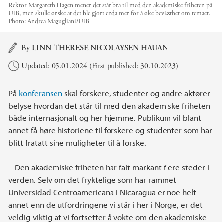
Rektor Margareth Hagen mener det står bra til med den akademiske friheten på
UiB, men skulle ønske at det ble gjort enda mer for å øke bevissthet om temaet.
Photo:
Andrea Magugliani/UiB
Main content
By
LINN THERESE NICOLAYSEN HAUAN
Updated: 05.01.2024 (First published: 30.10.2023)
På
konferansen
skal forskere, studenter og andre aktører
belyse hvordan det står til med den akademiske friheten
både internasjonalt og her hjemme. Publikum vil blant
annet få høre historiene til forskere og studenter som har
blitt fratatt sine muligheter til å forske.
– Den akademiske friheten har falt markant flere steder i
verden. Selv om det fryktelige som har rammet
Universidad Centroamericana i Nicaragua er noe helt
annet enn de utfordringene vi står i her i Norge, er det
veldig viktig at vi fortsetter å vokte om den akademiske