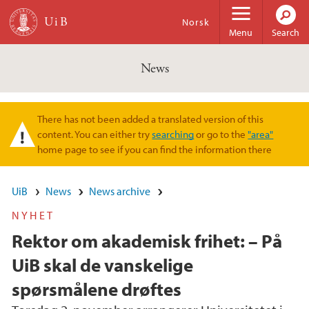
Skip to main content
Norsk
Menu
Search
News
There has not been added a translated version of this
Warning message
content. You can either try
searching
or go to the
"area"
home page to see if you can find the information there
UiB
News
News archive
NYHET
Rektor om akademisk frihet: – På
UiB skal de vanskelige
spørsmålene drøftes