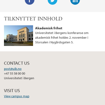
F
T
L
a
w
i
TILKNYTTET INNHOLD
c
i
n
e
t
k
Akademisk frihet
b
t
e
Universitetet i Bergens konferanse om
o
e
d
akademisk frihet holdes 2. november i
Storsalen i Nygårdsgaten 5.
o
r
I
k
n
CONTACT US
post@uib.no
+47 55 58 00 00
Universitetet i Bergen
VISIT US
View campus map