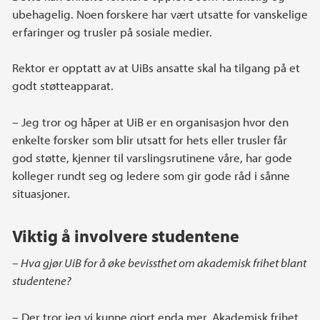
ubehagelig. Noen forskere har vært utsatte for vanskelige
erfaringer og trusler på sosiale medier.
Rektor er opptatt av at UiBs ansatte skal ha tilgang på et
godt støtteapparat.
– Jeg tror og håper at UiB er en organisasjon hvor den
enkelte forsker som blir utsatt for hets eller trusler får
god støtte, kjenner til varslingsrutinene våre, har gode
kolleger rundt seg og ledere som gir gode råd i sånne
situasjoner.
Viktig å involvere studentene
– Hva gjør UiB for å øke bevissthet om akademisk frihet blant
studentene?
– Der tror jeg vi kunne gjort enda mer. Akademisk frihet