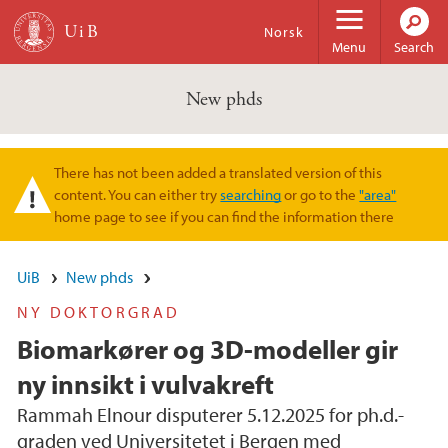
Skip to main content
Norsk
Menu
Search
New phds
There has not been added a translated version of this
Warning message
content. You can either try
searching
or go to the
"area"
home page to see if you can find the information there
UiB
New phds
NY DOKTORGRAD
Biomarkører og 3D-modeller gir
ny innsikt i vulvakreft
Rammah Elnour disputerer 5.12.2025 for ph.d.-
graden ved Universitetet i Bergen med