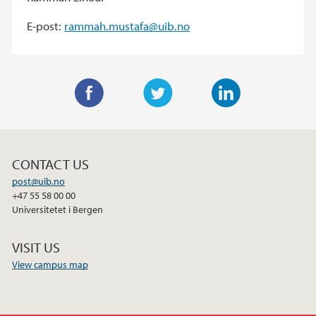
E-post:
rammah.mustafa@uib.no
F
T
L
a
w
i
c
i
n
CONTACT US
e
t
k
post@uib.no
b
t
e
+47 55 58 00 00
o
e
d
Universitetet i Bergen
o
r
I
k
n
VISIT US
View campus map