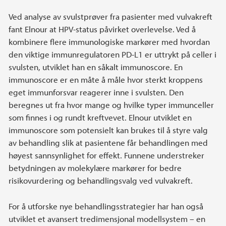
Ved analyse av svulstprøver fra pasienter med vulvakreft
fant Elnour at HPV-status påvirket overlevelse. Ved å
kombinere flere immunologiske markører med hvordan
den viktige immunregulatoren PD-L1 er uttrykt på celler i
svulsten, utviklet han en såkalt immunoscore. En
immunoscore er en måte å måle hvor sterkt kroppens
eget immunforsvar reagerer inne i svulsten. Den
beregnes ut fra hvor mange og hvilke typer immunceller
som finnes i og rundt kreftvevet. Elnour utviklet en
immunoscore som potensielt kan brukes til å styre valg
av behandling slik at pasientene får behandlingen med
høyest sannsynlighet for effekt. Funnene understreker
betydningen av molekylære markører for bedre
risikovurdering og behandlingsvalg ved vulvakreft.
For å utforske nye behandlingsstrategier har han også
utviklet et avansert tredimensjonal modellsystem – en