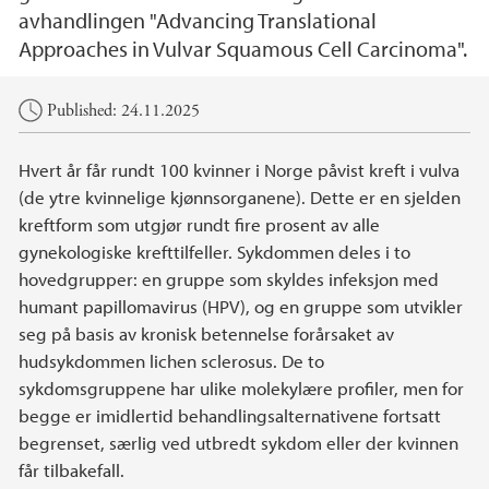
avhandlingen "Advancing Translational
Approaches in Vulvar Squamous Cell Carcinoma".
Main content
Published: 24.11.2025
Hvert år får rundt 100 kvinner i Norge påvist kreft i vulva
(de ytre kvinnelige kjønnsorganene). Dette er en sjelden
kreftform som utgjør rundt fire prosent av alle
gynekologiske krefttilfeller. Sykdommen deles i to
hovedgrupper: en gruppe som skyldes infeksjon med
humant papillomavirus (HPV), og en gruppe som utvikler
seg på basis av kronisk betennelse forårsaket av
hudsykdommen lichen sclerosus. De to
sykdomsgruppene har ulike molekylære profiler, men for
begge er imidlertid behandlingsalternativene fortsatt
begrenset, særlig ved utbredt sykdom eller der kvinnen
får tilbakefall.