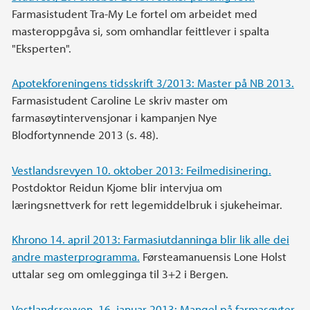
Farmasistudent Tra-My Le fortel om arbeidet med
masteroppgåva si, som omhandlar feittlever i spalta
"Eksperten".
Apotekforeningens tidsskrift 3/2013: Master på NB 2013.
Farmasistudent Caroline Le skriv master om
farmasøytintervensjonar i kampanjen Nye
Blodfortynnende 2013 (s. 48).
Vestlandsrevyen 10. oktober 2013: Feilmedisinering.
Postdoktor Reidun Kjome blir intervjua om
læringsnettverk for rett legemiddelbruk i sjukeheimar.
Khrono 14. april 2013: Farmasiutdanninga blir lik alle dei
andre masterprogramma.
Førsteamanuensis Lone Holst
uttalar seg om omlegginga til 3+2 i Bergen.
Vestlandsrevyen, 16. januar 2013: Mangel på farmasøyter.