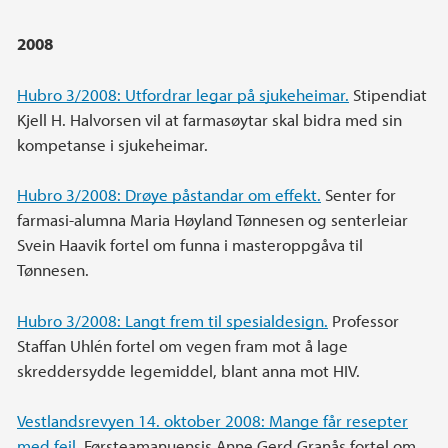
2008
Hubro 3/2008: Utfordrar legar på sjukeheimar.
Stipendiat
Kjell H. Halvorsen vil at farmasøytar skal bidra med sin
kompetanse i sjukeheimar.
Hubro 3/2008: Drøye påstandar om effekt.
Senter for
farmasi-alumna Maria Høyland Tønnesen og senterleiar
Svein Haavik fortel om funna i masteroppgåva til
Tønnesen.
Hubro 3/2008: Langt frem til spesialdesign.
Professor
Staffan Uhlén fortel om vegen fram mot å lage
skreddersydde legemiddel, blant anna mot HIV.
Vestlandsrevyen 14. oktober 2008: Mange får resepter
med feil.
Førsteamanuensis Anne Gerd Granås fortel om