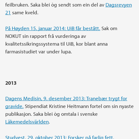
feilbruken. Saka blei òg sendt som ein del av
Dagsrevyen
21
same kveld.
På Høyden 15. januar 2014: UiB får bestått.
Sak om
NOKUT sin rapport frå vurderinga av
kvalitetssikringssystema til UiB, kor blant anna
farmasistudiet var under lupa.
2013
Dagens Medisin, 9. desember 2013: Tranebær trygt for
gravide.
Stipendiat Kristine Heitmann fortel om sin nyaste
publikasjon. Saka blei òg omtala i svenske
Läkemedelsvärlden
.
Studvest, 29. oktober 2013: Forsker på farlig fett.