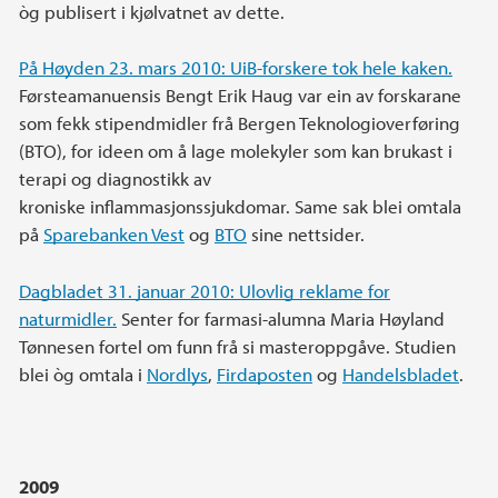
òg publisert i kjølvatnet av dette.
På Høyden 23. mars 2010: UiB-forskere tok hele kaken.
Førsteamanuensis Bengt Erik Haug var ein av forskarane
som fekk stipendmidler frå Bergen Teknologioverføring
(BTO), for ideen om å lage molekyler som kan brukast i
terapi og diagnostikk av
kroniske inflammasjonssjukdomar. Same sak blei omtala
på
Sparebanken Vest
og
BTO
sine nettsider.
Dagbladet 31. januar 2010: Ulovlig reklame for
naturmidler.
Senter for farmasi-alumna Maria Høyland
Tønnesen fortel om funn frå si masteroppgåve. Studien
blei òg omtala i
Nordlys
,
Firdaposten
og
Handelsbladet
.
2009