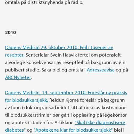
omtala på distriktsnyhenda på radio.
2010
Dagens Medisin 29. oktober 2010: Feil i tusener av
resepter.
Senterleiar Svein Haavik fortel om potensielt
alvorlege konsekvensar av reseptfeil på bakgrunn av ein
publisert studie. Saka blei òg omtala i
Adresseavisa
og på
ABCNyheter
.
Dagens Medisin, 14. september 2010: Foreslår ny praksis
for blodsukkersjekk.
Reidun Kjome foreslår på bakgrunn
av funn i doktorgradsarbeidet sitt at noko av kostnadane
til blodsukkerstrimler bør gå til opplæring på legekontor
og apotek i staden for. Artiklane
"Skal ikke diagnostisere
diabetes"
og
"Apotekene klar for blodsukkersjekk"
blei i