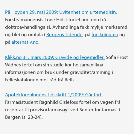
På Høyden 29. mai 2009: Uvitenhet om urtemedisin.
Førsteamanuensis Lone Holst fortel om funn frå
doktroavhandlinga si. Avhandlinga fekk mykje merksemd,
og blei òg omtala i
Bergens Tidende
, på
forskning.no
og
på
alternativ.no
.
Klikk.no 31. mars 2009: Gravide og legemidler.
Sofia Frost
Widnes fortel om sin studie kor ho samanlikna
informasjonen om bruk under graviditet/amming i
Felleskatalogen mot råd frå Relis.
Apotekforeningens tidsskrift 1/2009: Går fort.
Farmasistudent Ragnhild Gislefoss fortel om vegen frå
reseptar til provisorfarmasøyt ved Senter for farmasi i
Bergen (s. 23-24).