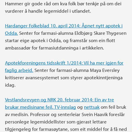
Hammer gir gode råd om kva folk bør tenkje på om dei
vurderer å handle legemiddel i utlandet.
Hardanger Folkeblad 10. april 2014: Åpnet nytt apotek i
Odda.
Senter for farmasi-alumna Eldbjørg Skare Thygesen
startar eige apotek i Odda, og framstår som ein flott
ambassadør for farmasiutdanninga i artikkelen.
Apotekforeningens tidsskrift 1/2014: Vil ha mer igjen for
faglig arbeid.
Senter for farmasi-alumna Maya Eversley
kritiserer avansesystemet som styrer apotekinntjeninga
idag.
Vestlandsrevyen og NRK 20. februar 2014: Ein av tre
brukar medisinane feil.
TV-innslag
og
nettsak
om feil bruk
av medisin. Professor og senterleiar Svein Haavik foreslår
personlege legemiddellister som gjerast lettare
tilgjengeleg for farmasøytane, som eit middel for å få ned