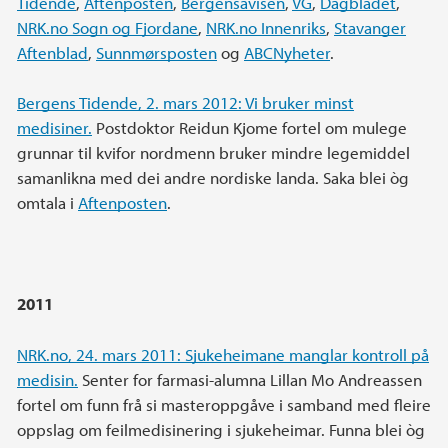
Tidende
,
Aftenposten
,
Bergensavisen
,
VG
,
Dagbladet
,
NRK.no Sogn og Fjordane
,
NRK.no Innenriks
,
Stavanger
Aftenblad
,
Sunnmørsposten
og
ABCNyheter
.
Bergens Tidende, 2. mars 2012: Vi bruker minst
medisiner.
Postdoktor Reidun Kjome fortel om mulege
grunnar til kvifor nordmenn bruker mindre legemiddel
samanlikna med dei andre nordiske landa. Saka blei òg
omtala i
Aftenposten
.
2011
NRK.no, 24. mars 2011: Sjukeheimane manglar kontroll på
medisin.
Senter for farmasi-alumna Lillan Mo Andreassen
fortel om funn frå si masteroppgåve i samband med fleire
oppslag om feilmedisinering i sjukeheimar. Funna blei òg