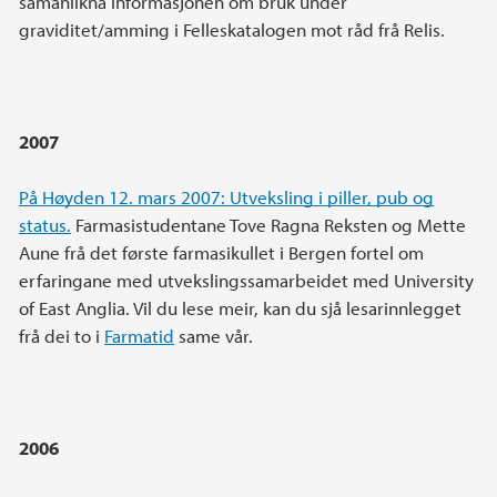
samanlikna informasjonen om bruk under
graviditet/amming i Felleskatalogen mot råd frå Relis.
2007
På Høyden 12. mars 2007: Utveksling i piller, pub og
status.
Farmasistudentane Tove Ragna Reksten og Mette
Aune frå det første farmasikullet i Bergen fortel om
erfaringane med utvekslingssamarbeidet med University
of East Anglia. Vil du lese meir, kan du sjå lesarinnlegget
frå dei to i
Farmatid
same vår.
2006