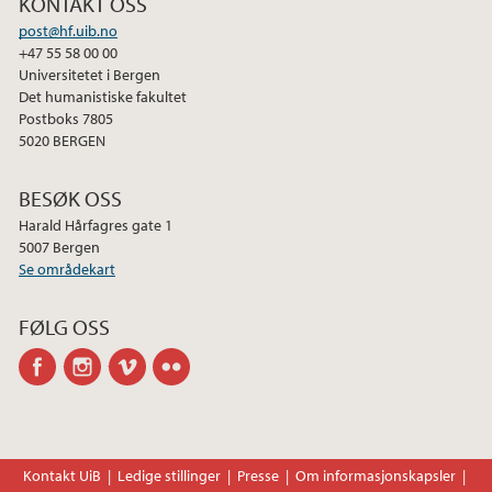
KONTAKT OSS
post@hf.uib.no
+47 55 58 00 00
Universitetet i Bergen
Det humanistiske fakultet
Postboks 7805
5020 BERGEN
BESØK OSS
Harald Hårfagres gate 1
5007 Bergen
Se områdekart
FØLG OSS
facebook
instagram
vimeo
flickr
Kontakt UiB
Ledige stillinger
Presse
Om informasjonskapsler