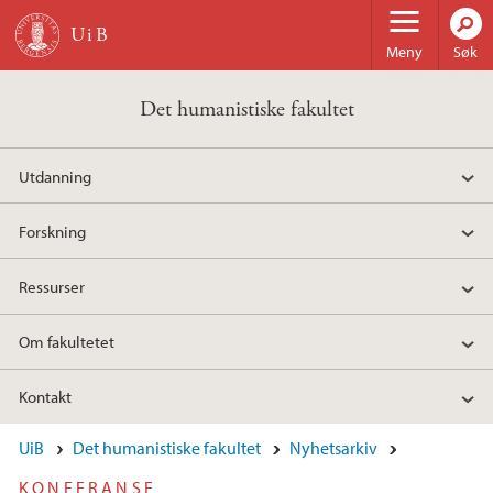
Hopp til hovedinnhold
Meny
Søk
Det humanistiske fakultet
Utdanning
Forskning
Ressurser
Om fakultetet
Kontakt
UiB
Det humanistiske fakultet
Nyhetsarkiv
KONFERANSE