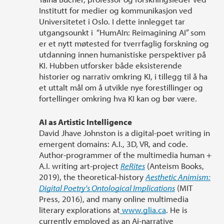
Institutt for medier og kommunikasjon ved
Universitetet i Oslo. I dette innlegget tar
utgangsounkt i “HumAIn: Reimagining AI” som
er et nytt møtested for tverrfaglig forskning og
utdanning innen humanistiske perspektiver på
KI. Hubben utforsker både eksisterende
historier og narrativ omkring KI, i tillegg til å ha
et uttalt mål om å utvikle nye forestillinger og
fortellinger omkring hva KI kan og bør være.
AI as Artistic Intelligence
David Jhave Johnston is a digital-poet writing in
emergent domains: A.I., 3D, VR, and code.
Author-programmer of the multimedia human +
A.I. writing art-project
ReRites
(Anteism Books,
2019), the theoretical-history
Aesthetic Animism:
Digital Poetry's Ontological Implications
(MIT
Press, 2016), and many online multimedia
literary explorations at
www.glia.ca
. He is
currently employed as an Ai-narrative