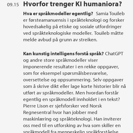
Hvorfor trenger KI humaniora?
09.15
Hva er språkmodeller egentlig?
Samia Touileb
er førsteamanuensis i språkteknologi og forsker
hovedsakelig på etiske og sosiale utfordringer
ved språkteknologiske modeller. Touileb måtte
melde avbud på grunn av streiken.
Kan kunstig intelligens forstå språk?
ChatGPT
og andre store språkmodeller viser
imponerende resultater i en rekke oppgaver,
som for eksempel spørsmålsbesvarelse,
oversettelse og oppsummering. Selv oppgaver
som å skrive dikt eller lage korte historier blir nå
utført av språkmodeller. Men hvordan forstår
egentlig en språkmodell innholdet i en tekst?
Pierre Lison er sjefsforsker ved Norsk
Regnesentral hvor han jobber med
maskinlæring og språkteknologi. Han inviterer
oss med til en utforsking av hva som skiller en
språkmodell fra menneskelig språkforståelse.