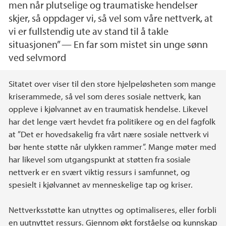
men når plutselige og traumatiske hendelser
skjer, så oppdager vi, så vel som våre nettverk, at
vi er fullstendig ute av stand til å takle
situasjonen” — En far som mistet sin unge sønn
ved selvmord
Hovedinnhold
Sitatet over viser til den store hjelpeløsheten som mange
kriserammede, så vel som deres sosiale nettverk, kan
oppleve i kjølvannet av en traumatisk hendelse. Likevel
har det lenge vært hevdet fra politikere og en del fagfolk
at ”Det er hovedsakelig fra vårt nære sosiale nettverk vi
bør hente støtte når ulykken rammer”. Mange møter med
har likevel som utgangspunkt at støtten fra sosiale
nettverk er en svært viktig ressurs i samfunnet, og
spesielt i kjølvannet av menneskelige tap og kriser.
Nettverksstøtte kan utnyttes og optimaliseres, eller forbli
en uutnyttet ressurs. Gjennom økt forståelse og kunnskap