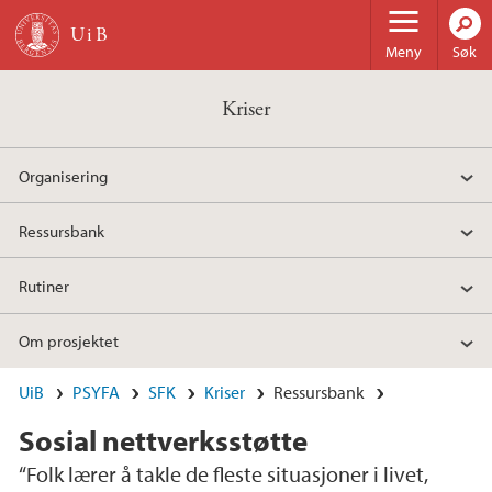
Hopp til hovedinnhold
Meny
Søk
Kriser
Organisering
Ressursbank
Rutiner
Om prosjektet
UiB
PSYFA
SFK
Kriser
Ressursbank
Sosial nettverksstøtte
“Folk lærer å takle de fleste situasjoner i livet,