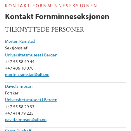
KONTAKT FORNMINNESEKSJONEN
Kontakt Fornminneseksjonen
TILKNYTTEDE PERSONER
Morten Ramstad
Seksjonssjef
Universitetsmuseet i Bergen
+47 55 58 49 44
+47 406 10 070
morten.ramstad@uib.no
David Simpson
Forsker
Universitetsmuseet i Bergen
+47 55 58 29 33
+47 414 79 225
david.simpson@uib.no
Søren Diinhoff