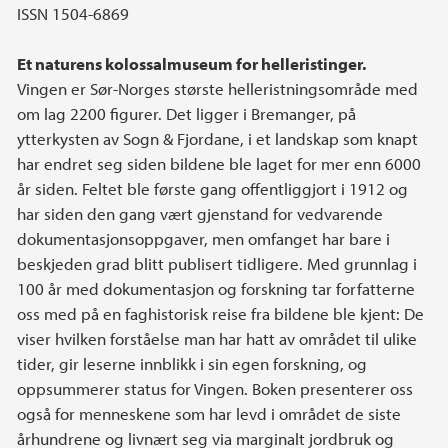
ISSN 1504-6869
Et naturens kolossalmuseum for helleristinger.
Vingen er Sør-Norges største helleristningsområde med
om lag 2200 figurer. Det ligger i Bremanger, på
ytterkysten av Sogn & Fjordane, i et landskap som knapt
har endret seg siden bildene ble laget for mer enn 6000
år siden. Feltet ble første gang offentliggjort i 1912 og
har siden den gang vært gjenstand for vedvarende
dokumentasjonsoppgaver, men omfanget har bare i
beskjeden grad blitt publisert tidligere. Med grunnlag i
100 år med dokumentasjon og forskning tar forfatterne
oss med på en faghistorisk reise fra bildene ble kjent: De
viser hvilken forståelse man har hatt av området til ulike
tider, gir leserne innblikk i sin egen forskning, og
oppsummerer status for Vingen. Boken presenterer oss
også for menneskene som har levd i området de siste
århundrene og livnært seg via marginalt jordbruk og