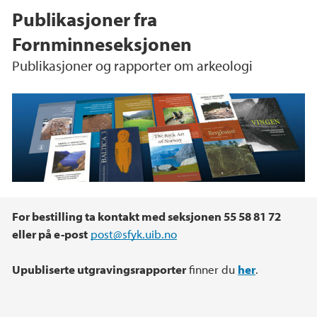
Publikasjoner fra
Fornminneseksjonen
Publikasjoner og rapporter om arkeologi
Hovedinnhold
For bestilling ta kontakt med seksjonen 55 58 81 72
eller på e-post
post@sfyk.uib.no
Upubliserte utgravingsrapporter
finner du
her
.