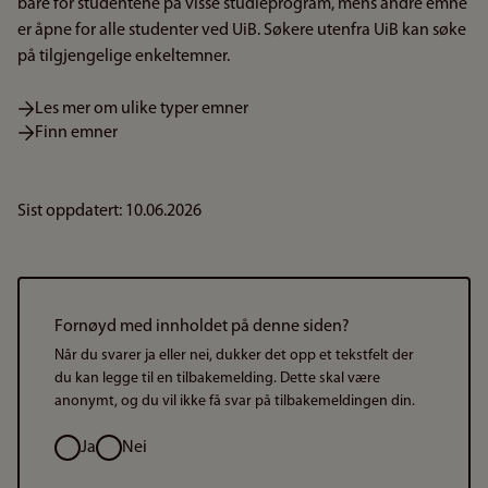
bare for studentene på visse studieprogram, mens andre emne
er åpne for alle studenter ved UiB. Søkere utenfra UiB kan søke
på tilgjengelige enkeltemner.
Les mer om ulike typer emner
Finn emner
Sist oppdatert: 10.06.2026
Fornøyd med innholdet på denne siden?
Når du svarer ja eller nei, dukker det opp et tekstfelt der
du kan legge til en tilbakemelding. Dette skal være
anonymt, og du vil ikke få svar på tilbakemeldingen din.
Valg
Ja
Nei