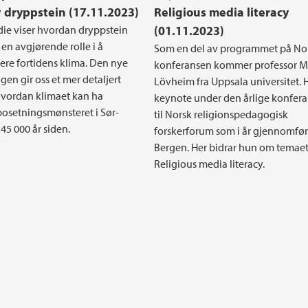
v dryppstein (17.11.2023)
Religious media literacy
die viser hvordan dryppstein
(01.11.2023)
 en avgjørende rolle i å
Som en del av programmet på N
ere fortidens klima. Den nye
konferansen kommer professor M
gen gir oss et mer detaljert
Lövheim fra Uppsala universitet. 
hvordan klimaet kan ha
keynote under den årlige konfer
bosetningsmønsteret i Sør-
til Norsk religionspedagogisk
 45 000 år siden.
forskerforum som i år gjennomfør
Bergen. Her bidrar hun om temae
Religious media literacy.