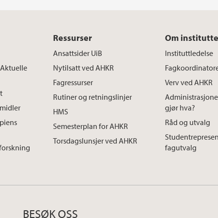
Ressurser
Om institutte
Ansattsider UiB
Instituttledelse
 Aktuelle
Nytilsatt ved AHKR
Fagkoordinator
Fagressurser
Verv ved AHKR
t
Rutiner og retningslinjer
Administrasjon
smidler
gjør hva?
HMS
apiens
Råd og utvalg
Semesterplan for AHKR
Studentrepresen
Torsdagslunsjer ved AHKR
 forskning
fagutvalg
BESØK OSS