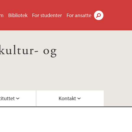
um
Bibliotek
For studenter
For ansatte
Søk
 kultur- og
ituttet
Kontakt
tuelle utlysninger
e