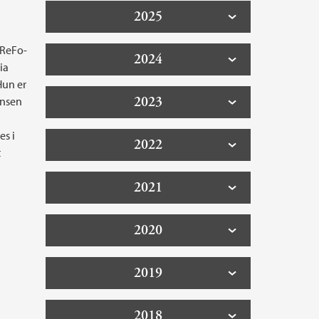
2025
oReFo-
2024
ia
Hun er
2023
ansen
es i
2022
t
2021
2020
2019
2018