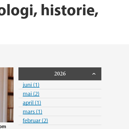
dler
njer
logi, historie,
rskning
HKR
2026
juni (1)
mai (2)
april (1)
mars (1)
februar (2)
 om