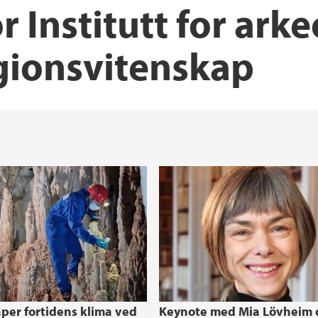
Kulturvitenskap
Interne forskningsmi
Rutiner og retningsli
Verv ved AHKR
Emeriti
 Institutt for arkeo
Utveksling
Søknadsstøtte for fo
Semesterplan for A
Råd og utvalg
Kart
igionsvitenskap
per fortidens klima ved
Keynote med Mia Lövheim