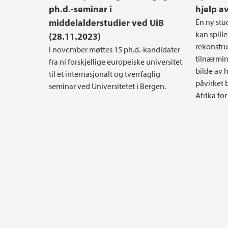
ph.d.-seminar i
hjelp a
middelalderstudier ved UiB
En ny stu
kan spille
(28.11.2023)
rekonstru
I november møttes 15 ph.d.-kandidater
tilnærmin
fra ni forskjellige europeiske universitet
bilde av 
til et internasjonalt og tverrfaglig
påvirket 
seminar ved Universitetet i Bergen.
Afrika for