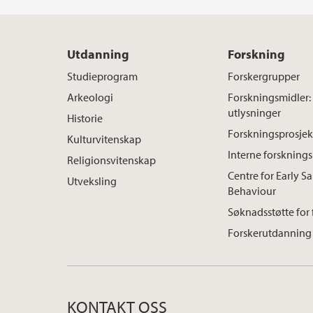
Utdanning
Forskning
Studieprogram
Forskergrupper
Arkeologi
Forskningsmidler:
utlysninger
Historie
Forskningsprosjek
Kulturvitenskap
Interne forskning
Religionsvitenskap
Centre for Early S
Utveksling
Behaviour
Søknadsstøtte for
Forskerutdanning
KONTAKT OSS