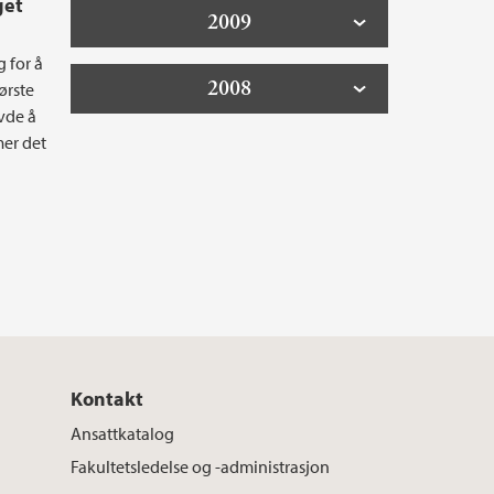
get
2009
 for å
2008
første
øvde å
mer det
Kontakt
Ansattkatalog
Fakultetsledelse og -administrasjon