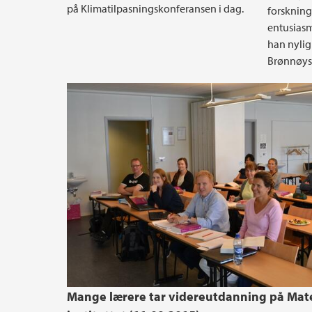
på Klimatilpasningskonferansen i dag.
forskning
entusiasm
han nylig
Brønnøys
Mange lærere tar videreutdanning på Mat