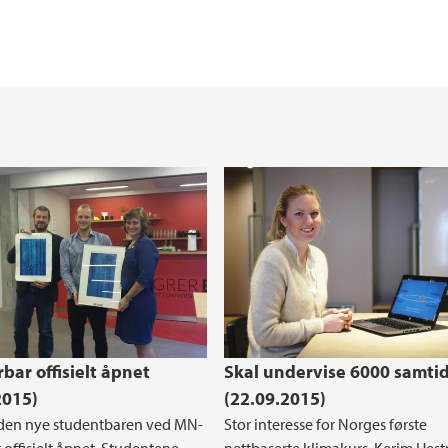
Praksis i utdanning
Forskningssenter i r
Helse, miljø og sikk
Reglement og prose
Studentorganisasjon
Opptak ved NT-fakul
For ansatte ved faku
bar offisielt åpnet
Skal undervise 6000 samti
2015)
(22.09.2015)
 den nye studentbaren ved MN-
Stor interesse for Norges første