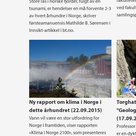
fakultetet
Store ras i norske fjorder, fulgt av en
ved fakult
tsunami, er hendelser en må forvente 2-3
samlings
av hvert århundre i Norge, skriver
førsteamanuensis Mathilde B. Sørensen i
Innsikt-artikkel i bt.no.
Ny rapport om klima i Norge i
Torghat
dette århundret (22.09.2015)
"Geolog
Vann vil være en stor utfordring for
(17.09.
Norge i framtiden, viser rapporten
Professor
«Klima i Norge 2100», som presenteres
er en dyk