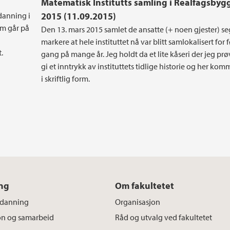
Matematisk Institutts samling i Realfagsbyg
tdanning i
2015 (11.09.2015)
em går på
Den 13. mars 2015 samlet de ansatte (+ noen gjester) seg
markere at hele instituttet nå var blitt samlokalisert for 
.
gang på mange år. Jeg holdt da et lite kåseri der jeg pr
gi et inntrykk av instituttets tidlige historie og her kom
i skriftlig form.
ng
Om fakultetet
tdanning
Organisasjon
on og samarbeid
Råd og utvalg ved fakultetet