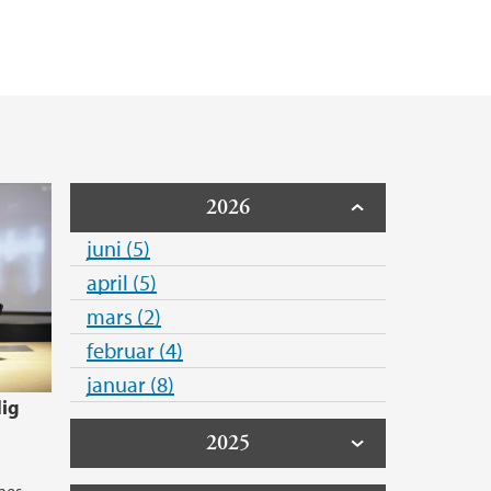
en
ealfagslæring
erhet (HMS)
dyrer
er og fagutvalg
tetet
ltetet
2026
juni (5)
april (5)
mars (2)
februar (4)
januar (8)
dig
2025