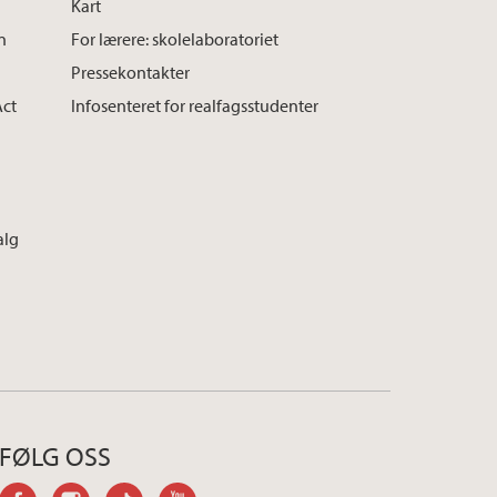
Kart
n
For lærere: skolelaboratoriet
Pressekontakter
Act
Infosenteret for realfagsstudenter
alg
FØLG OSS
facebook
instagram
tiktok
youtube-