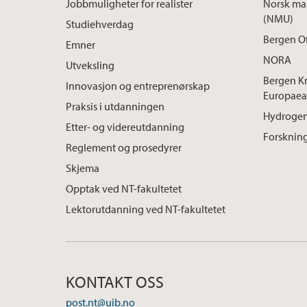
Jobbmuligheter for realister
Norsk mar
(NMU)
Studiehverdag
Bergen O
Emner
NORA
Utveksling
Bergen K
Innovasjon og entreprenørskap
Europaea
Praksis i utdanningen
Hydrogen
Etter- og videreutdanning
Forskning
Reglement og prosedyrer
Skjema
Opptak ved NT-fakultetet
Lektorutdanning ved NT-fakultetet
KONTAKT OSS
post.nt@uib.no