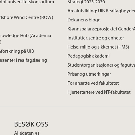
int universitetskonsortium
Strategi 2023-2030
Arealutvikling: UiB Realfaghøyde
ffshore Wind Centre (BOW)
Dekanens blogg
Kjønnsbalanseprosjektet Gender
nowledge Hub (Academia
Institutter, sentre og enheter
)
Helse, miljø og sikkerhet (HMS)
forskning på UiB
Pedagogisk akademi
ssenter i realfagslæring
Studentorganisasjoner og fagutv
Prisar og utmerkingar
For ansatte ved fakultetet
Hjertestartere ved NT-fakultetet
BESØK OSS
Allégaten 41