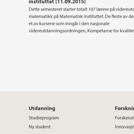
instituttet (11.09.2015)
Dette semesteret starter totalt 107 lærere på videreu
matematikk på Matematisk instituttet. De fleste av d
et av kursene som inngår i den nasjonale
videreutdanningsordningen, Kompetanse for kvalitet
Utdanning
Forskni
Studieprogram
Forskeru
Ny student
Innovasj