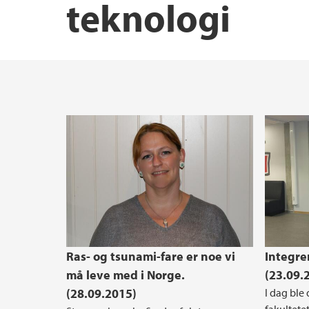
teknologi
Innovasjon og entreprenørskap
Hydrogenforskning på UiB
Institutter, sentre og enheter
Etter- og videreutdanning
Pedagogisk akademi
Skjema
Prisar og utmerkingar
Lektorutdanning ved NT-fakultetet
Hjertestartere ved NT-fakultetet
Ras- og tsunami-fare er noe vi
Integrer
må leve med i Norge.
(23.09.
(28.09.2015)
I dag ble