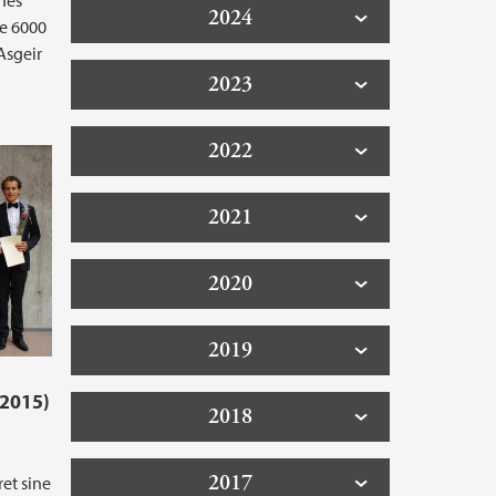
nes
2024
se 6000
Asgeir
2023
2022
2021
2020
2019
.2015)
2018
2017
ret sine