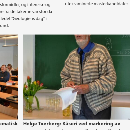
uteksaminerte masterkandidater.
sformidler, og interesse og
e fra deltakerne var stor da
 ledet "Geologiens dag" i
und.
ematisk
Helge Tverberg: Kåseri ved markering av