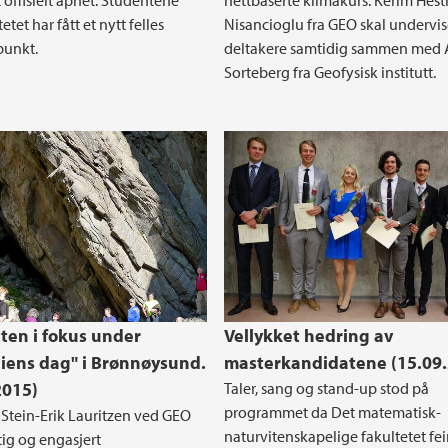
 offisielt åpnet. Studentene
nettbaserte klimakurs. Kerim Hest
etet har fått et nytt felles
Nisancioglu fra GEO skal undervi
punkt.
deltakere samtidig sammen med 
Sorteberg fra Geofysisk institutt.
ten i fokus under
Vellykket hedring av
iens dag" i Brønnøysund.
masterkandidatene (15.09
2015)
Taler, sang og stand-up stod på
programmet da Det matematisk-
 Stein-Erik Lauritzen ved GEO
naturvitenskapelige fakultetet fei
tig og engasjert