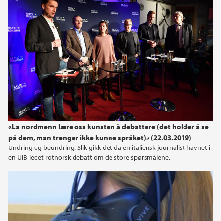
2013
2012
2011
2010
2009
2008
«La nordmenn lære oss kunsten å debattere (det holder å se
på dem, man trenger ikke kunne språket)» (22.03.2019)
Undring og beundring. Slik gikk det da en italiensk journalist havnet i
en UiB-ledet rotnorsk debatt om de store spørsmålene.
Virtuelt feltarbeid