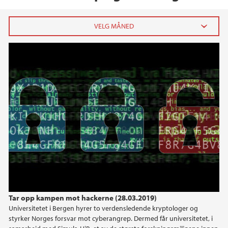
2026
juni (5)
april (5)
mars (2)
februar (4)
januar (8)
2025
2024
Tar opp kampen mot hackerne (28.03.2019)
2023
Universitetet i Bergen hyrer to verdensledende kryptologer og
styrker Norges forsvar mot cyberangrep. Dermed får universitetet, i
2022