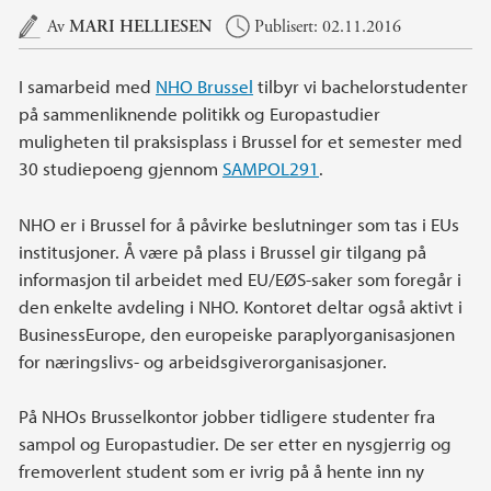
Hovedinnhold
Av
MARI HELLIESEN
Publisert: 02.11.2016
I samarbeid med
NHO Brussel
tilbyr vi bachelorstudenter
på sammenliknende politikk og Europastudier
muligheten til praksisplass i Brussel for et semester med
30 studiepoeng gjennom
SAMPOL291
.
NHO er i Brussel for å påvirke beslutninger som tas i EUs
institusjoner. Å være på plass i Brussel gir tilgang på
informasjon til arbeidet med EU/EØS-saker som foregår i
den enkelte avdeling i NHO. Kontoret deltar også aktivt i
BusinessEurope, den europeiske paraplyorganisasjonen
for næringslivs- og arbeidsgiverorganisasjoner.
På NHOs Brusselkontor jobber tidligere studenter fra
sampol og Europastudier. De ser etter en nysgjerrig og
fremoverlent student som er ivrig på å hente inn ny