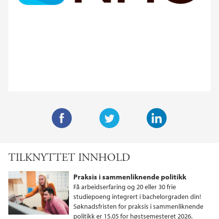
F
T
L
a
w
i
TILKNYTTET INNHOLD
c
i
n
e
t
k
Praksis i sammenliknende politikk
b
t
e
Få arbeidserfaring og 20 eller 30 frie
o
e
d
studiepoeng integrert i bachelorgraden din!
Søknadsfristen for praksis i sammenliknende
o
r
I
politikk er 15.05 for høstsemesteret 2026.