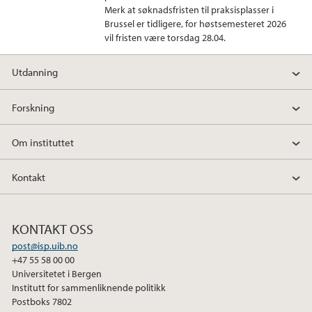
k
n
Merk at søknadsfristen til praksisplasser i
Brussel er tidligere, for høstsemesteret 2026
vil fristen være torsdag 28.04.
Utdanning
Forskning
Om instituttet
Kontakt
KONTAKT OSS
post@isp.uib.no
+47 55 58 00 00
Universitetet i Bergen
Institutt for sammenliknende politikk
Postboks 7802