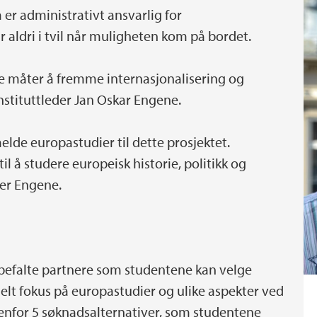
 er administrativt ansvarlig for
aldri i tvil når muligheten kom på bordet.
 nye måter å fremme internasjonalisering og
nstituttleder Jan Oskar Engene.
melde europastudier til dette prosjektet.
l å studere europeisk historie, politikk og
ier Engene.
nbefalte partnere som studentene kan velge
ielt fokus på europastudier og ulike aspekter ved
tedenfor 5 søknadsalternativer, som studentene