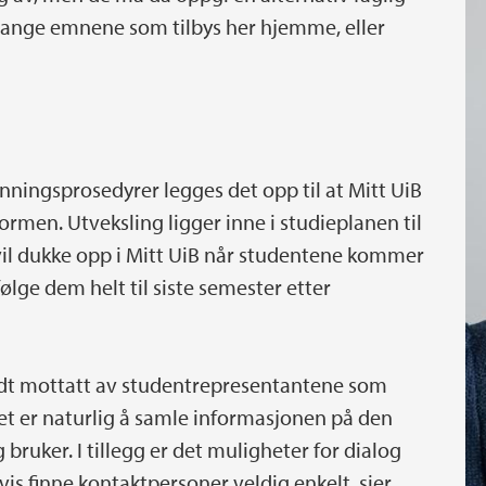
mange emnene som tilbys her hjemme, eller
enningsprosedyrer legges det opp til at Mitt UiB
rmen. Utveksling ligger inne i studieplanen til
vil dukke opp i Mitt UiB når studentene kommer
følge dem helt til siste semester etter
odt mottatt av studentrepresentantene som
det er naturlig å samle informasjonen på den
ruker. I tillegg er det muligheter for dialog
 finne kontaktpersoner veldig enkelt, sier