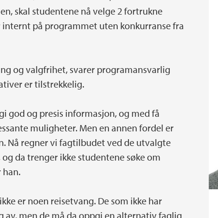
en, skal studentene nå velge 2 fortrukne
år internt på programmet uten konkurranse fra
ing og valgfrihet, svarer programansvarlig
ver er tilstrekkelig.
 gi god og presis informasjon, og med få
eressante muligheter. Men en annen fordel er
. Nå regner vi fagtilbudet ved de utvalgte
, og da trenger ikke studentene søke om
r han.
 ikke er noen reisetvang. De som ikke har
g av, men de må da oppgi en alternativ faglig