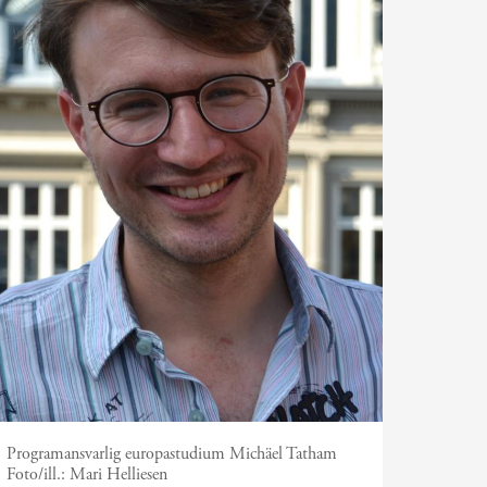
Programansvarlig europastudium Michäel Tatham
Foto/ill.:
Mari Helliesen