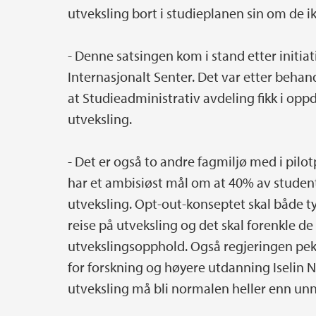
utveksling bort i studieplanen sin om de ik
- Denne satsingen kom i stand etter initiati
Internasjonalt Senter. Det var etter behan
at Studieadministrativ avdeling fikk i opp
utveksling.
- Det er også to andre fagmiljø med i pilot
har et ambisiøst mål om at 40% av student
utveksling. Opt-out-konseptet skal både t
reise på utveksling og det skal forenkle de
utvekslingsopphold. Også regjeringen peke
for forskning og høyere utdanning Iselin N
utveksling må bli normalen heller enn unnt