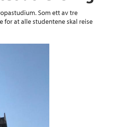
uropastudium. Som ett av tre
tet
 for at alle studentene skal reise
aster i demokratibygging