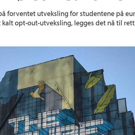
 på forventet utveksling for studentene på e
Utveksling
Fagutvalget Kabinet
alt opt-out-utveksling, legges det nå til rette
Videreutdanning - M
Masterutvalget
 SAMPOL