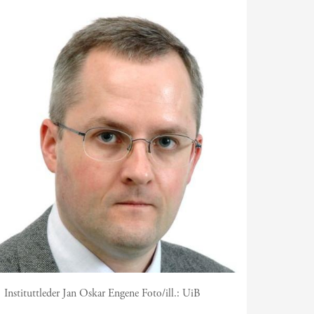
Instituttleder Jan Oskar Engene
Foto/ill.:
UiB