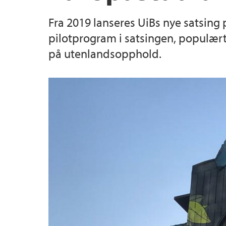
Fra 2019 lanseres UiBs nye satsing
Bachelorprogram i europastudier
Hvem gjør hva i fellesadministrasjonen?
pilotprogram i satsingen, populært k
på utenlandsopphold.
Masterstudier
Fagutvalget Europastudier
CONTEST: Samarbeid UNC Chapel Hill og