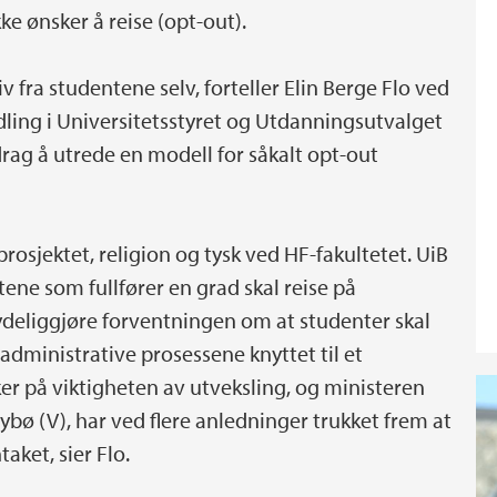
ke ønsker å reise (opt-out).
v fra studentene selv, forteller Elin Berge Flo ved
dling i Universitetsstyret og Utdanningsutvalget
drag å utrede en modell for såkalt opt-out
prosjektet, religion og tysk ved HF-fakultetet. UiB
ene som fullfører en grad skal reise på
ydeliggjøre forventningen om at studenter skal
 administrative prosessene knyttet til et
r på viktigheten av utveksling, og ministeren
ybø (V), har ved flere anledninger trukket frem at
aket, sier Flo.