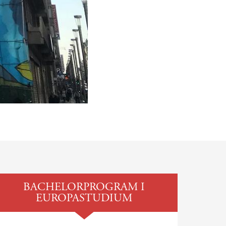
BACHELORPROGRAM I
EUROPASTUDIUM