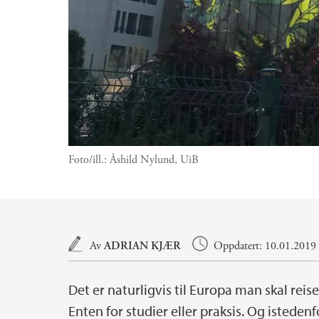
Foto/ill.:
Åshild Nylund, UiB
Hovedinnhold
Av
ADRIAN KJÆR
Oppdatert: 10.01.2019 (
Det er naturligvis til Europa man skal rei
Enten for studier eller praksis. Og isteden