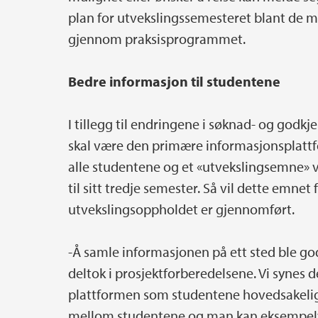
plan for utvekslingssemesteret blant de 
gjennom praksisprogrammet.
Bedre informasjon til studentene
I tillegg til endringene i søknad- og godkj
skal være den primære informasjonsplattfo
alle studentene og et «utvekslingsemne» 
til sitt tredje semester. Så vil dette emnet 
utvekslingsoppholdet er gjennomført.
-Å samle informasjonen på ett sted ble g
deltok i prosjektforberedelsene. Vi synes 
plattformen som studentene hovedsakelig b
mellom studentene og man kan eksempelvis