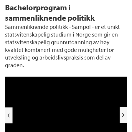
Bachelorprogram i
sammenliknende politikk
Sammenliknende politikk - Sampol - er et unikt
statsvitenskapelig studium i Norge som gir en
statsvitenskapelig grunnutdanning av høy
kvalitet kombinert med gode muligheter for
utveksling og arbeidslivspraksis som del av
graden.
Sammenlignende politikk, bachelor på Unive
e
rsitetet i Bergen
k
a
b
l
N
i
e
T
s
t