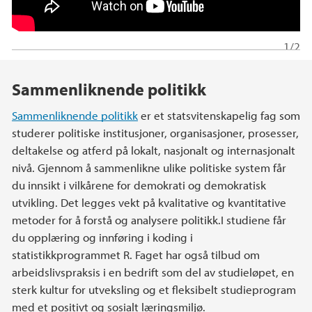
e
1/2
Hovedinnhold
Sammenliknende politikk
Sammenliknende politikk
er et statsvitenskapelig fag som
studerer politiske institusjoner, organisasjoner, prosesser,
deltakelse og atferd på lokalt, nasjonalt og internasjonalt
nivå. Gjennom å sammenlikne ulike politiske system får
du innsikt i vilkårene for demokrati og demokratisk
utvikling. Det legges vekt på kvalitative og kvantitative
metoder for å forstå og analysere politikk.I studiene får
du opplæring og innføring i koding i
statistikkprogrammet R. Faget har også tilbud om
arbeidslivspraksis i en bedrift som del av studieløpet, en
sterk kultur for utveksling og et fleksibelt studieprogram
med et positivt og sosialt læringsmiljø.